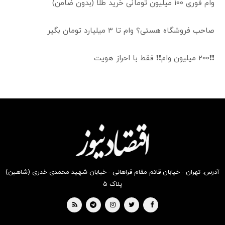
وام فوری 100 میلیون تومانی خرید طلا (بدون ضامن)
صاحب فروشگاه هستی؟ وام تا ۳ میلیارد تومان بگیر
❗❗200 میلیون وام❗❗ فقط با احراز هویت
آدرس: تهران - خیابان قائم مقام فراهانی - خیابان شهید محمدی خدری (شاهین)
پلاک ۵