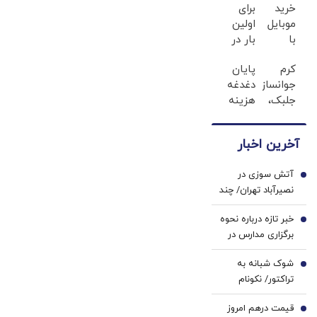
می‌شود؛
خرید
برای
11 درصدی ایران
موبایل
اولین
حکمرانی عرصه
صحت دارد؟
با
بار در
جنگاوری است
اسنپ
ایران
یا عرصه
کرم
پایان
پی | در
🇮🇷
فراهم‌آوری
جوانساز
دغدغه
۴ قسط
این
صلح؟
جلبک،
هزینه
بدون
دکتر
هدیه
های
سود و
کرم
طبیعت
دندان
کارمزد!
ترمیم
آخرین اخبار
به
پزشکی
کننده
شما(خرید
با پک
23
آتش سوزی در
با
سفید
1
روزه
نصیرآباد تهران/ چند
تخفیف
کننده
ساخت!
نفر مصدوم شدند؟
ویژه)
خانگی
خبر تازه درباره نحوه
+ فیلم
2
برگزاری مدارس در
سال تحصیلی جدید
شوک شبانه به
3
تراکتور/ نکونام
سرمربی جدید شد
قیمت درهم امروز
4