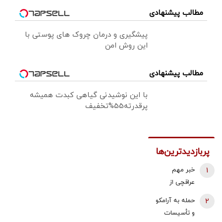
مطالب پیشنهادی
پیشگیری و درمان چروک های پوستی با
این روش امن
مطالب پیشنهادی
با این نوشیدنی گیاهی کبدت همیشه
پرقدرته55%تخفیف
پربازدیدترین‌ها
1
خبر مهم
عراقچی از
مذاکرات
2
حمله به آرامکو
نیروهای نظامی
و تأسیسات
و دریایی ایران و