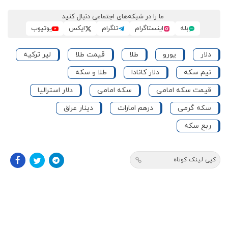
ما را در شبکه‌های اجتماعی دنبال کنید
بله
اینستاگرام
تلگرام
ایکس
یوتیوب
دلار
یورو
طلا
قیمت طلا
لیر ترکیه
نیم سکه
دلار کانادا
طلا و سکه
قیمت سکه امامی
سکه امامی
دلار استرالیا
سکه گرمی
درهم امارات
دینار عراق
ربع سکه
کپی لینک کوتاه