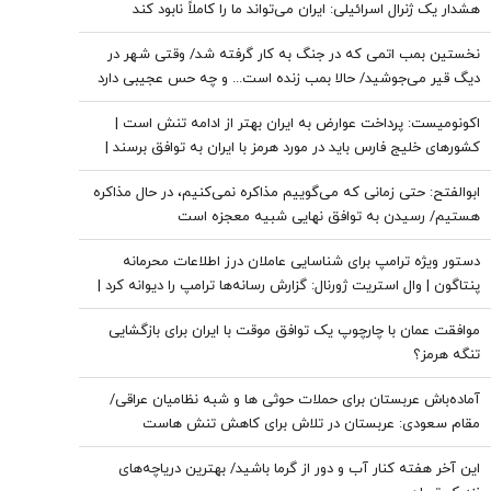
هشدار یک ژنرال اسرائیلی: ایران می‌تواند ما را کاملاً نابود کند
نخستین بمب اتمی که در جنگ به کار گرفته شد/ وقتی شهر در
دیگ قیر می‌جوشید/ حالا بمب زنده است... و چه حس عجیبی دارد
که پشت سر تو باشد
اکونومیست: پرداخت عوارض به ایران بهتر از ادامه تنش است |
کشورهای خلیج فارس باید در مورد هرمز با ایران به توافق برسند |
اعراب در مخمصهِ ترامپ گرفتار شده‌اند
ابوالفتح: حتی زمانی که می‌گوییم مذاکره نمی‌کنیم، در حال مذاکره
هستیم/ رسیدن به توافق نهایی شبیه معجزه است
دستور ویژه ترامپ برای شناسایی عاملان درز اطلاعات محرمانه
پنتاگون | وال استریت ژورنال: گزارش رسانه‌ها ترامپ را دیوانه کرد |
ایران جسورتر می شود اگر...
موافقت عمان با چارچوپ یک توافق موقت با ایران برای بازگشایی
تنگه هرمز؟
آماده‌باش عربستان برای حملات حوثی ها و شبه نظامیان عراقی/
مقام سعودی: عربستان در تلاش برای کاهش تنش هاست
این آخر هفته کنار آب و دور از گرما باشید/ بهترین دریاچه‌های