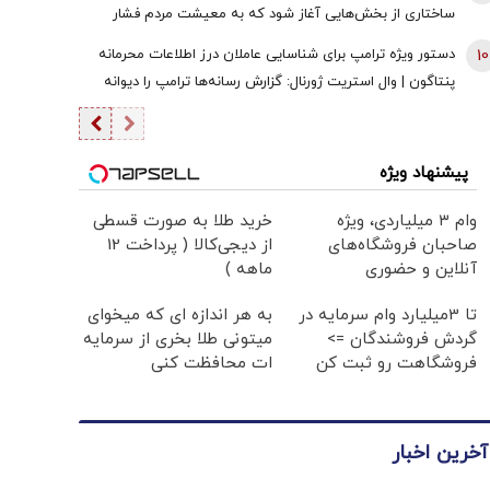
ساختاری از بخش‌هایی آغاز شود که به معیشت مردم فشار
وارد نکند
10
دستور ویژه ترامپ برای شناسایی عاملان درز اطلاعات محرمانه
پنتاگون | وال استریت ژورنال: گزارش رسانه‌ها ترامپ را دیوانه
کرد | ایران جسورتر می شود اگر...
پیشنهاد ویژه
وام ۳ میلیاردی، ویژه
خرید طلا به صورت قسطی
صاحبان فروشگاه‌های
از دیجی‌کالا ( پرداخت 12
آنلاین و حضوری
ماهه )
تا 3میلیارد وام سرمایه در
به هر اندازه ای که میخوای
گردش فروشندگان =>
میتونی طلا بخری از سرمایه
فروشگاهت رو ثبت کن
ات محافظت کنی
آخرین اخبار