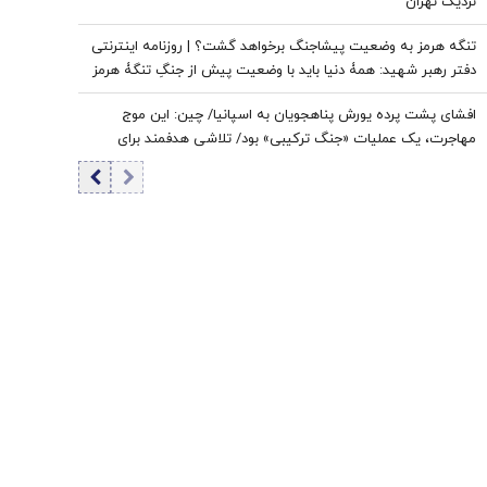
نزدیک تهران
تنگه هرمز به وضعیت پیشاجنگ برخواهد گشت؟ | روزنامه اینترنتی
دفتر رهبر شهید: همۀ دنیا باید با وضعیت پیش از جنگِ تنگۀ هرمز
خداحافظی کنند
افشای پشت پرده یورش پناهجویان به اسپانیا/ چین: این موج
مهاجرت، یک عملیات «جنگ ترکیبی» بود/ تلاشی هدفمند برای
اعمال فشار بر دولت «پدرو سانچز»