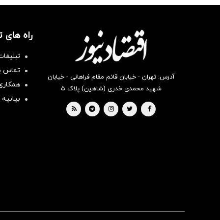
راه های 
تبلیغات
تماس با
آدرس: تهران - خیابان قائم مقام فراهانی - خیابان
همکاری 
شهید محمدی خدری (شاهین) پلاک ۵
بیانیه 