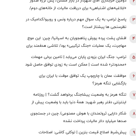
2
دومین خرابکاری آقای شهردار در بازار مسکن/ پس لرزه صدور
«ابلاغیه‌های اشتباهی» برای دریافت مالیات از خانه‌‌های دوم/
ممدانی زیر تیغ رفت
3
پاسخ ترامپ به یک سوال مهم درباره ونس و روبیو/کدامیک در
نظرسنجی ها پیشتاز است؟
4
افشای پشت پرده یورش پناهجویان به اسپانیا/ چین: این موج
مهاجرت، یک عملیات «جنگ ترکیبی» بود/ تلاشی هدفمند برای
اعمال فشار بر دولت «پدرو سانچز»
5
ترامپ: جنگ ایران بزودی پایان می‌یابد | تامین برخی مهمات
«محدودتر» شده است | ممکن است به زودی توافق حاصل شود
| ما ذخایر تقریبا نامحدود داریم
6
موافقت عمان با چارچوپ یک توافق موقت با ایران برای
بازگشایی تنگه هرمز؟
7
تنگه هرمز به وضعیت پیشاجنگ برخواهد گشت؟ | روزنامه
اینترنتی دفتر رهبر شهید: همۀ دنیا باید با وضعیت پیش از
جنگِ تنگۀ هرمز خداحافظی کنند
8
شکار دارایی ثروتمندان با هوش مصنوعی/ چین در جستجوی
صدها میلیارد دلار مالیات پرداخت نشده
9
پیش‌شرط اصلاح قیمت بنزین | توکلی کاشی: اصلاحات