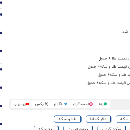
1
2
3
4
5
6
بله
اینستاگرام
تلگرام
ایکس
یوتیوب
7
سکه
دلار کانادا
طلا و سکه
8
سکه گرمی
درهم امارات
ربع سکه