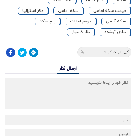
سکه
دلار کانادا
طلا و سکه
قیمت سکه امامی
سکه امامی
دلار استرالیا
سکه گرمی
درهم امارات
ربع سکه
طلای آبشده
طلا 18عیار
کپی لینک کوتاه
ارسال نظر