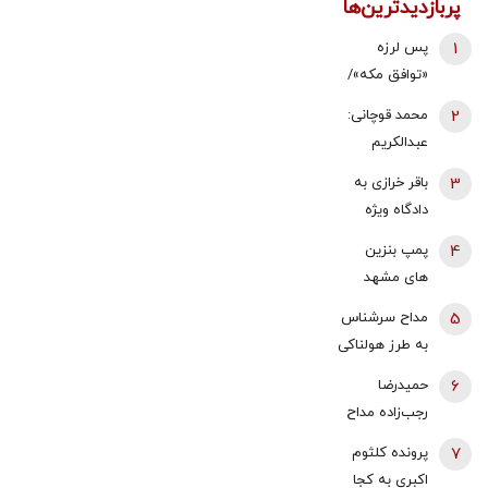
پربازدیدترین‌ها
1
پس لرزه
«توافق مکه»/
ترکیه توضیح
2
محمد قوچانی:
داد: بر علیه
عبدالکریم
ایران نیست
سروش
3
باقر خرازی به
همچنان نسخه
دادگاه ویژه
قناعت و
روحانیت احضار
4
پمپ بنزین
پاکسازی
شد/ جهانگیر:
های مشهد
دانشگاه
اگر در دادگاه
قطع شد؟
می‌پیچد | او
5
مداح سرشناس
حضور پیدا
تسلیم موج
به طرز هولناکی
نکند، حتماً
نئومارکسیسم
به قتل رسید /
جلب خواهد
6
حمیدرضا
شده است |
فیلم جنایت
شد
رجب‌زاده مداح
سروش به زبان
برای خانواده
ربوده شده
چپ سخن
7
پرونده کلثوم
ارسال شد
کیست و
می‌گوید و نظام
اکبری به کجا