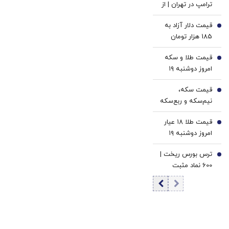
ترامپ در تهران | از
یورو
بلوف و تهدید تا
قیمت دلار آزاد به
عقب‌نشینی و
3
185 هزار تومان
بازگشت به میز
رسید
مذاکره
قیمت طلا و سکه
4
امروز دوشنبه ۱۹
مرداد ۱۴۰۵/افزایش
قیمت سکه،
قیمت طلا و سکه
5
نیم‌سکه و ربع‌سکه
امامی
امروز دوشنبه ۱۹
قیمت طلا ۱۸ عیار
مرداد ۱۴۰۵/ افزایش
6
امروز دوشنبه ۱۹
قیمت سکه امامی
مرداد ۱۴۰۵/افزایش
ترس بورس ریخت |
قیمت طلا
7
600 نماد مثبت
شدند | ورود 2.2
همت پول حقیقی
به بازار سهام |
ارزش معاملات به
بیش از 36 همت