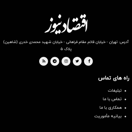
تخفیف
دیجی
کالا
سوپرمارکت
کالا!
کالا
از دیجی
کالا
دیجی
کالا
کالا
موجود
است
آدرس: تهران - خیابان قائم مقام فراهانی - خیابان شهید محمدی خدری (شاهین)
پلاک ۵
راه های تماس
تبلیغات
تماس با ما
همکاری با ما
بیانیه مأموریت