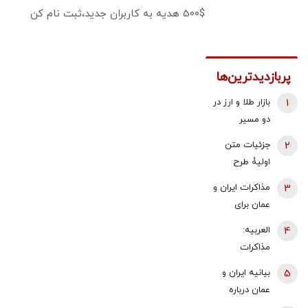
500$ هدیه به کاربران جدید،ثبت نام کن
پربازدیدترین‌ها
1
بازار طلا و ارز در
دو مسیر
متفاوت؛ دلار
2
جزئیات متن
عقب نشست،
اولیۀ طرح
طلا و سکه با
راهبردی
3
مذاکرات ایران و
اونس جهانی
مدیریت تنگه
عمان برای
بالا رفتند |
هرمز منتشر
تعیین تعرفه ۳
سیگنال‌های
4
العربیه:
شد
تا ۷ درصدی در
مثبت به
مذاکرات
تنگه هرمز /
معامله‌گران
غیرمستقیم
5
بیانیه ایران و
رویترز خبر داد
رسید!
ایران و آمریکا
عمان درباره
برای بازگشایی
ایجاد یک