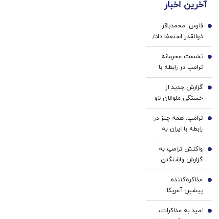
آخرین اخبار
پزشکی
خرید40%تخفیف
با پک
فارس: محمدباقر
سفید
1
ذوالقدر استعفا داد/
کننده
محسن رضایی دبیر
خانگی
نشست محرمانه
شورای عالی امنیت
2
ترامپ در رابطه با
ملی شد
ایران در کاخ سفید
گزارش جدید از
3
خستگی ملوانان ناو
هواپیمابر آبراهام
ترامپ: همه چیز در
لینکلن
4
رابطه با ایران به
طور استثنایی خوب
واکنش ترامپ به
پیش می‌رود/ من از
5
گزارش واشنگتن
عملکرد وزیر جنگ
پست در مورد
بسیار راضی هستم
مذاکره‌کننده
جلسه کمبود
6
پیشین آمریکا:
موشک و اختلافش
ترامپ اکنون با
با هگست/من واقعاً
امید به مذاکرات،
مجموعه‌ای از
7
معتقدم که