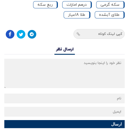
سکه گرمی
درهم امارات
ربع سکه
طلای آبشده
طلا 18عیار
کپی لینک کوتاه
ارسال نظر
ارسال