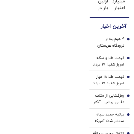
میلیارد
اولین
پزشکی
سفید
اعتبار
بار در
با پک
میکنه
خرید
ایران
سفید
(40%تخفیف)
طلا |
🇮🇷
کننده
آخرین اخبار
بدون
این
خانگی
ضامن
دکتر
4 هواپیما از
و چک
کرم
1
فرودگاه عربستان
ترمیم
گریختند/ پشت
کننده
قیمت طلا و سکه
پرده چه خبر است؟
2
23
امروز شنبه ۱۷ مرداد
روزه
۱۴۰۵/افزایش
ساخت!
قیمت طلا ۱۸ عیار
قیمت طلا و سکه
3
امروز شنبه ۱۷ مرداد
۱۴۰۵/افزایش
رمزگشایی از مثلث
قیمت طلا
4
دفاعی ریاض - آنکارا
- اسلام‌آباد | پیمان
بیانیه جدید سپاه
مکه؛ «ناتوی
5
منتشر شد/ آمریکا
اسلامی» یا حلقه‌
و اسرائیل در جنگ
جدید از اقمار ناتو در
انتقاد صریح عبدالله