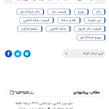
دلار
یورو
قیمت دلار
دلار مبادله ای
لیر ترکیه
طلا و سکه
قیمت سکه امامی
قیمت دلار امروز
سکه امامی
درهم امارات
یورو مبادله ای
کپی لینک کوتاه
مطالب پیشنهادی
دوربین لامپی چرخشی 360 درجه فقط
امروز حراج شد🔥 پرداخت درب منزل