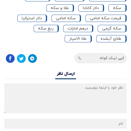
سکه
دلار کانادا
طلا و سکه
قیمت سکه امامی
سکه امامی
دلار استرالیا
سکه گرمی
درهم امارات
ربع سکه
طلای آبشده
طلا 18عیار
کپی لینک کوتاه
ارسال نظر