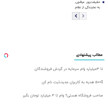
حقیقت‌پور: عراقچی
نظرسنجی تازه
7
به نمایندگی از نظام
خبرساز شد
مذاکره می‌کند؛
تصمیم شخصی
پزشکیان نیست/
برخی مواضع رهبری
را گزینشی
می‌پذیرند
مطالب پیشنهادی
تا 3میلیارد وام سرمایه در گردش فروشندگان
500$ هدیه به کاربران جدید،ثبت نام کن
صاحب فروشگاه هستی؟ وام تا ۳ میلیارد تومان بگیر