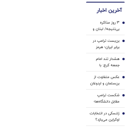
هستند؟
دندان
ها با
آخرین اخبار
پزشکی
ژل
با پک
سفید
۳ روز مذاکره
سفید
کننده
1
بی‌نتیجه/ لبنان و
کننده
دندان!
اسرائیل دست خالی
خانگی
خرید40%تخفیف
بن‌بست ترامپ در
رم را ترک کردند
2
برابر ایران؛ هرمز
ورق را برمی‌گرداند؟
هشدار تند امام
3
جمعه کرج: با
«کودتای برهنگی»
عکس متفاوت از
روبه‌رو شده‌ایم
4
بن‌سلمان و اردوغان
در مکه/پس از
شکست ترامپ
نشست دفاعی چه
5
مقابل دانشگاه‌ها؛
گذشت؟+ عکس
هاروارد چگونه ورق
زلنسکی در انتخابات
را برگرداند؟
6
اوکراین می‌بازد؟
نتایج یک