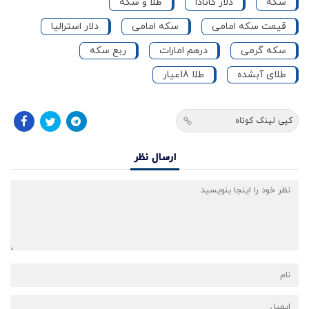
سکه
دلار کانادا
طلا و سکه
قیمت سکه امامی
سکه امامی
دلار استرالیا
سکه گرمی
درهم امارات
ربع سکه
طلای آبشده
طلا 18عیار
کپی لینک کوتاه
ارسال نظر