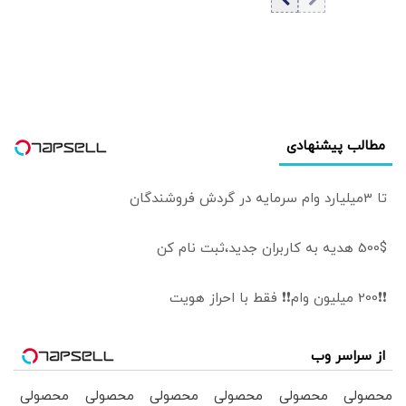
عراقی/ مقام
سعودی: عربستان
در تلاش برای
کاهش تنش
هاست
مطالب پیشنهادی
تا 3میلیارد وام سرمایه در گردش فروشندگان
500$ هدیه به کاربران جدید،ثبت نام کن
❗❗200 میلیون وام❗❗ فقط با احراز هویت
از سراسر وب
محصولی
محصولی
محصولی
محصولی
محصولی
محصولی