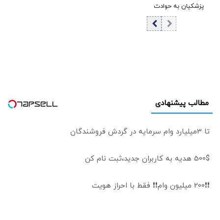
پزشکیان به حوادث
دی ماه / آن
اتفاقات به هیچ
وجه قابل قبول نبود؛
نباید اشتباهات را
تکرار کنیم!
مطالب پیشنهادی
تا 3میلیارد وام سرمایه در گردش فروشندگان
500$ هدیه به کاربران جدید،ثبت نام کن
❗❗200 میلیون وام❗❗ فقط با احراز هویت