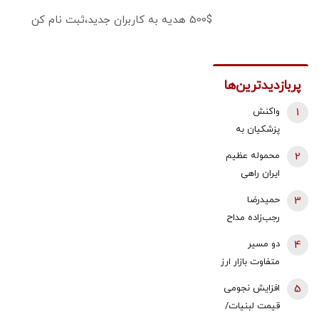
500$ هدیه به کاربران جدید،ثبت نام کن
پربازدیدترین‌ها
1
واکنش
پزشکیان به
استعفای
2
محموله عظیم
ذوالقدر از
ایران راهی
دبیری شعام/
عراق شد +
3
حمیدرضا
استعفا تایید
جزئیات
رجب‌زاده مداح
شد؟
ربوده شده
4
دو مسیر
کیست و
متفاوت بازار ارز
چگونه به قتل
و طلا؛ سقوط
5
افزایش نجومی
رسید؟
یک‌کاناله دلار
قیمت لبنیات/
در برابر جهش