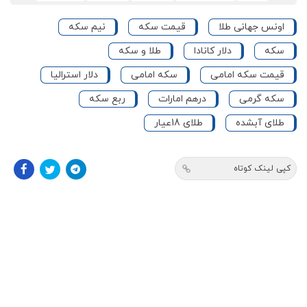
اونس جهانی طلا
قیمت سکه
نیم سکه
سکه
دلار کانادا
طلا و سکه
قیمت سکه امامی
سکه امامی
دلار استرالیا
سکه گرمی
درهم امارات
ربع سکه
طلای آبشده
طلای 18عیار
کپی لینک کوتاه