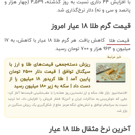
با افزایش 44 دلاری نسبت به روز گذشته، 4,539 (چهار هزار و
پانصد و سی و نه) دلار نرخ‌گذاری شد.
قیمت گرم طلا ۱۸ عیار امروز
کاهش یافت. هر گرم طلا ۱۸ عیار با کاهش، به 17
قیمت طلا
میلیون و 963 هزار و 700 تومان رسید.
خبر مرتبط
ریزش دسته‌جمعی قیمت‌های طلا و ارز با
سیگنال توافق | قیمت دلار 2500 تومان
پایین آمد | طلا کریدور 18 میلیون را از
دست داد | سکه به زیر 180 میلیون رسید
اقتصادنیوز: بازار طلا، سکه و ارز نخستین روز هفته را با عقب‌نشینی قیمت‌ها آغاز کرد؛
جایی که خوش‌بینی به مذاکرات ایران و آمریکا فشار فروش را افزایش داد، اما تردید
نسبت به سرانجام توافق و تنش‌های تنگه هرمز مانع از شکل‌گیری یک ریزش سنگین در
بازار شد.
آخرین نرخ مثقال طلا ۱۸ عیار