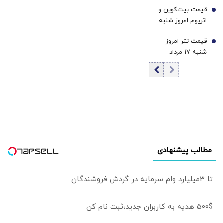
1405/ کاهش
«مسکن‌مهر» چه
قیمت بیت‌کوین و
قیمت دینار
6
خبر است؟ | چرا
اتریوم امروز شنبه
پرقدرت‌ترین
۱۷ مرداد ۱۴۰۵/
تسهیلات‌بانکی در
قیمت تتر امروز
افزایش قیمت
7
دهه ۹۰
شنبه ۱۷ مرداد
بیت‌کوین
«مسکن‌مهر» را
1405 / کاهش
گارانتی نکرد؟
قیمت تتر
مطالب پیشنهادی
تا 3میلیارد وام سرمایه در گردش فروشندگان
500$ هدیه به کاربران جدید،ثبت نام کن