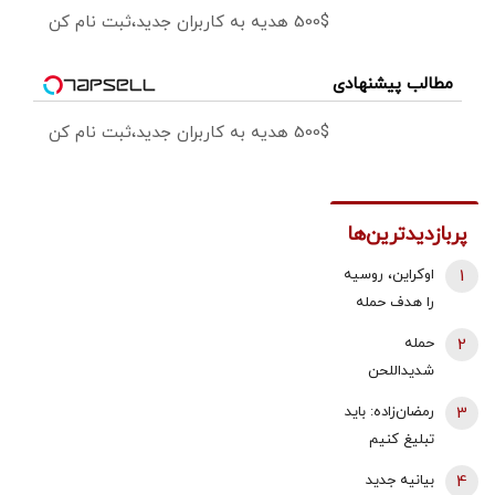
500$ هدیه به کاربران جدید،ثبت نام کن
مطالب پیشنهادی
500$ هدیه به کاربران جدید،ثبت نام کن
پربازدیدترین‌ها
1
اوکراین، روسیه
را هدف حمله
قرار داد/ آتش
2
حمله
سوزی گسترده
شدیداللحن
در پالایشگاه
برادر داماد
3
رمضان‌زاده: باید
سیزران
شهید رئیسی
تبلیغ کنیم
به قالیباف/ چه
«پیمان مکه»
4
بیانیه جدید
کسانی دنبال