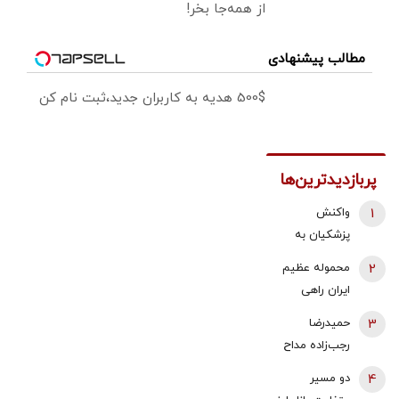
از همه‌جا بخر!
مطالب پیشنهادی
500$ هدیه به کاربران جدید،ثبت نام کن
پربازدیدترین‌ها
1
واکنش
پزشکیان به
استعفای
2
محموله عظیم
ذوالقدر از
ایران راهی
دبیری شعام/
عراق شد +
3
حمیدرضا
استعفا تایید
جزئیات
رجب‌زاده مداح
شد؟
ربوده شده
4
دو مسیر
کیست و