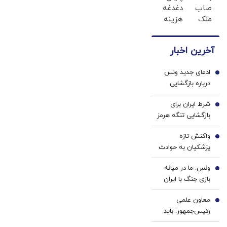
صاب
دغدغه
حتی با
ملک
هزینه
10
می
های
میلیون!
تونی
دندان
آخرین اخبار
در
پزشکی
ساخت‌وساز
با پک
ادعای جدید ونس
شریک
سفید
1
درباره بازگشایی
شی!
کننده
تنگه هرمز: ایران
خانگی
شرط ایران برای
وعده عبور حداکثری
2
بازگشایی تنگه هرمز
نفت از هرمز را داده
اعلام شد؟
است
واکنش تازه
3
پزشکیان به حوادث
دی ماه / آن
ونس: ما در میانه
اتفاقات به هیچ
4
بازی جنگ با ایران
وجه قابل قبول نبود؛
هستیم
نباید اشتباهات را
معاون علمی
5
تکرار کنیم!
رئیس‌جمهور: باید
منتظر سقوط رتبه