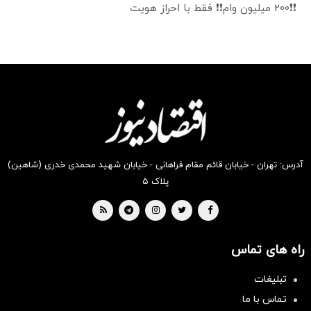
❗❗200 میلیون وام❗❗ فقط با احراز هویت
آدرس: تهران - خیابان قائم مقام فراهانی - خیابان شهید محمدی خدری (شاهین)
پلاک ۵
راه های تماس
تبلیغات
تماس با ما