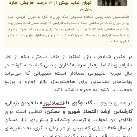
تهران نباید بیش از ۱۰ درصد افزایش اجاره‌
داشت
اقتصادنیوز: نایب رئیس اتحادیه مشاوران املاک تهران با اشاره به میزان افزایش اجاره
بها در تهران گفت: در مناطقی مانند منطقه یک، افزایش ۱۰ درصد ممکن است بسیار زیاد
باشد و در مناطقی مانند ۱۷، ۱۸ و ۱۹ نیز به دلیل کیفیت پایین برخی خانه‌ها، نباید بیش از
۸ تا ۱۰ درصد افزایش قیمت داشت، چرا که قشر ساکن در این مناطق توان پرداخت بیش
از این را ندارند.
در چنین شرایطی، بازار نه‌تنها از منظر قیمتی، بلکه از نظر
جغرافیای تقاضا، رفتار سرمایه‌گذاران و حتی کیفیت سکونت در
حال تجربه تغییراتی معنادار است؛ تغییراتی که می‌تواند
پیامدهای بلندمدتی برای ساخت‌وساز، بازار اجاره و توزیع
جمعیت در کشور به همراه داشته باشد.
در همین چارچوب،
گفت‌وگوی «ا
»
با
فردین یزدانی،
قتصادنیوز
کارشناس ارشد اقتصاد شهری و مسکن،
تلاشی است برای
واکاوی این تحولات و ترسیم چشم‌انداز پیش‌روی بازار مسکن
در سال ۱۴۰۵؛ بازاری که بیش از هر زمان دیگری، به متغیرهای
بیرونی و غیرقابل پیش‌بینی گره خورده است.