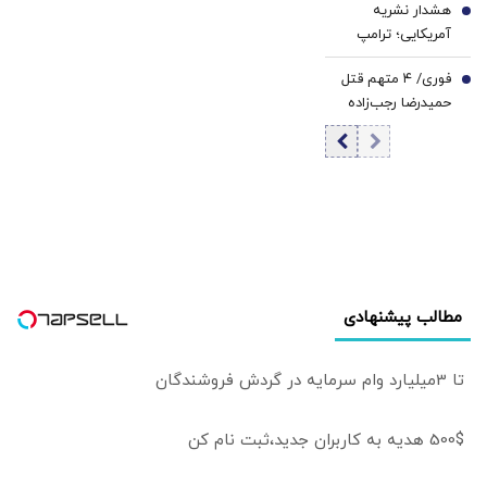
هشدار نشریه
علمی ایران در
6
آمریکایی؛ ترامپ
سطح جهانی باشیم
پیش از آنکه دیر
فوری/ ۴ متهم قتل
شود، از مارپیچ
7
حمیدرضا رجب‌زاده
جنگ با ایران خارج
بازداشت شدند
شود/ جنگ ایران
می‌تواند دو شریان
انرژی جهان را به
خطر بیندازد
مطالب پیشنهادی
تا 3میلیارد وام سرمایه در گردش فروشندگان
500$ هدیه به کاربران جدید،ثبت نام کن