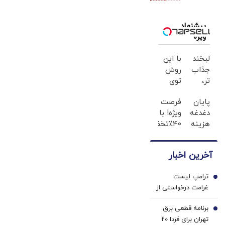
| بازار در انتظار
عالی کار
سیگنال
پیشنهاد
مذاکرات و تنگه
ویژه
هرمز
لبخند
با این
جذاب
روش
تر،
توی
اعتمادبنفس
خونه،سفیدی
پایان
فرصت
بیشتر
و
دغدغه
ویژه! با
(تخفیف
زیبایی
هزینه
40٪تخفیف
تا
دندوناتو
های
دندوناتو
امشب)
برگردون
دندان
در حد
(40%off)
آخرین اخبار
پزشکی
کامپوزیت
با پک
سفید
ترامپ لیست
سفید
کن
1
غرامت درخواستی از
کننده
ایران را افزایش داد
خانگی
برنامه قطعی برق
2
تهران برای فردا ۲۰