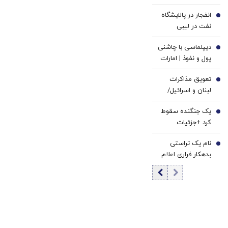
مردادماه
انفجار در پالایشگاه
3
نفت در لیبی
+جزئیات
دیپلماسی با چاشنی
4
پول و نفوذ | امارات
چطور لقب اسپارت
تعویق مذاکرات
کوچک را گرفت؟ |
5
لبنان و اسرائیل/
جنگ ایران آزمون
ماجرا چه بود؟
وفاداری به آمریکا
یک جنگنده سقوط
6
بود؟
کرد +جزئیات
نام یک تراستی
7
بدهکار فراری اعلام
شد | یک دهه
شصتی 40 نفتکش
دارد | در یک سال 90
میلیون بشکه نفت
سفارش فروش
گرفته