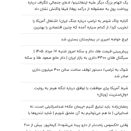
یک اتهام بزرگ دیگر علیه اینفانتینو/ ادعای جنجالی تلگراف درباره
پرداخت پول به معشوقه از درآمد یوفا/ فیفا واکنش نشان داد
کنایه چاک شومر به ترامپ درباره جنگ ایران/ اشتغال آمریکا را
تخریب کرد/ از کدام سیاره آمده که چنین اقتصادی را بهترین
اقتصاد تاریخ می‌خواند؟
ایرج خواجه امیری در بیمارستان بستری شد
پیش‌بینی قیمت طلا، دلار و سکه امروز شنبه ۱۷ مرداد ۱۴۰۵ |
سیگنال طلای ۴۳۰۰ دلاری به بازار ایران | دلار مانع صعود طلا و سکه
می‌شود؟
شوک به ترامپ/ دستور توقف ساخت سالن ۴۰۰ میلیون دلاری
صادر شد
شرط آمریکا برای موافقت با توافق درباره تنگه هرمز به روایت
«وال‌استریت ژورنال»
رمضان‌زاده: باید تبلیغ کنیم «پیمان مکه» ضداسرائیلی است، نه
ضدایرانی | ما هم می‌توانیم به آن ملحق شویم | شاید تندروها با
حضور ایران در این پیمان مخالفت کنند اما...
وقتی «لکسوس راحت‌تر از دارو پیدا می‌شود»/ کرمانپور: بیش از ۲۰۰