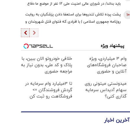
باید بداند/ در شورای عالی امنیت ملی ۱۲ نفر از موضع ما دفاع
کردند + فیلم
10
پشت پرده تلاش تندروها برای استعفا دادن پزشکیان به روایت
روزنامه جمهوری اسلامی | با افرادی که فتوای قتل شهروندان و
حکم شورش علیه دولت را صادر می‌کنند برخورد قاطعانه شود
پیشنهاد ویژه
وام ۳ میلیاردی، ویژه
خلافی خودروتو الان ببین، با
صاحبان فروشگاه‌های
پلاک و کد ملی، بدون نیاز به
آنلاین و حضوری
مراجعه حضوری
میدونستی میتونی روی
تا 3میلیارد وام سرمایه در
سهام آدیداس سرمایه
گردش فروشندگان =>
گذاری کنی؟
فروشگاهت رو ثبت کن
آخرین اخبار