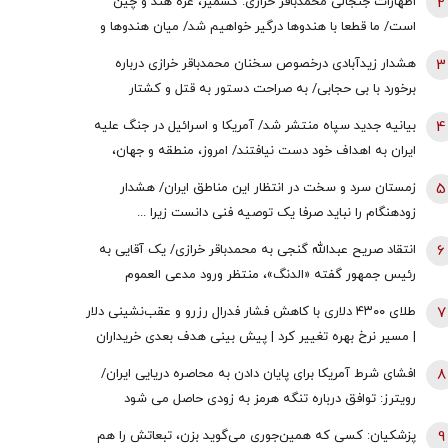
2
اظهارات جنجالی محمدباقر خرازی: کشمیر، غزه هند و چین
است/ ما قطعا با هندوها درگیر خواهیم شد/ میان هندوها و
یهودیان و اسرائیل پیوندهای ذاتی وجود دارد
3
هشدار زیدآبادی درخصوص سخنان محمدباقر خرازی درباره
برخورد با بی حجابی/ به صراحت دستور به قتل و کشتار
شهروندان و اشغال دوایر دولتی داده است/ چگونه چنین فرد
4
بیانیه جدید سپاه منتشر شد/ آمریکا و اسرائیل در جنگ علیه
خطرناکی آزاد است؟
ایران به اهداف خود دست نیافتند/ امروز، منطقه و جهان،
شاهد یکی از پیچیده ترین نبردهای تاریخی معاصر است
5
زمستان سرد و سخت در انتظار این مناطق ایران/ هشدار
زودهنگام را نباید صرفا یک توصیه فنی دانست زیرا ...
6
انتقاد صریح عبدالله گنجی به محمدباقر خرازی/ یک آقایی به
رئیس جمهور گفته «الدنگ»، منتظر ورود مدعی العموم
هستیم/ اگر کسی به سران قوا توهین کند مگر طبق قانون
7
طلای ۴۳۰۰ دلاری با کاهش فشار فدرال رزرو و عقب‌نشینی دلار
قوه قضائیه ورود نمی‌کند؟
| مسیر نرخ بهره تغییر کرد | پیش بینی هدف بعدی خریداران
طلا
8
افشای شرط آمریکا برای پایان دادن به محاصره دریایی ایران/
رویترز: توافق درباره تنگه هرمز به زودی حاصل می شود
9
پزشکیان: کسی که همین‌جوری می‌گوید بزن، تبعاتش را هم