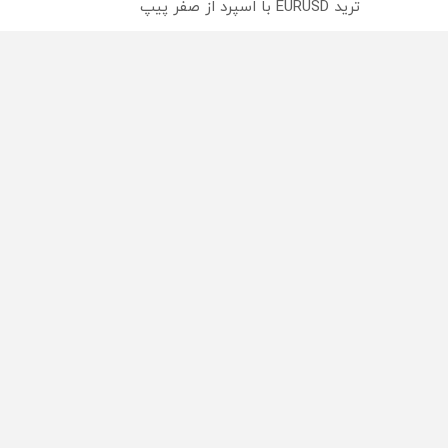
ترید EURUSD با اسپرد از صفر پیپ
میدونستی میتونی روی سهام آدیداس سرمایه گذاری کنی
از سراسر وب
محصولی که می‌خواستی رو
محصولی که می‌خواستی رو
در شگفت انگیز دیجی‌کالا بخر
در شکفت انگیز دیجی‌کالا ب
!
!
راه های 
تبلیغات
تماس با