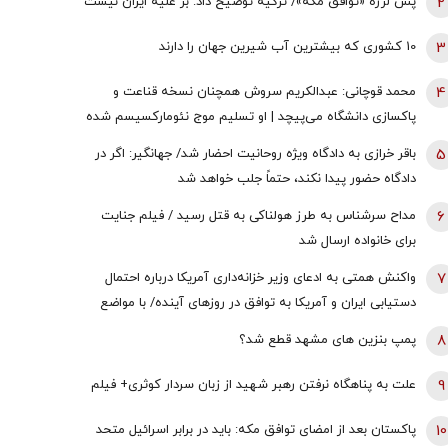
2
پس لرزه «توافق مکه»/ ترکیه توضیح داد: بر علیه ایران نیست
3
10 کشوری که بیشترین آب شیرین جهان را دارند
4
محمد قوچانی: عبدالکریم سروش همچنان نسخه قناعت و
پاکسازی دانشگاه می‌پیچد | او تسلیم موج نئومارکسیسم شده
است | سروش به زبان چپ سخن می‌گوید و نظام بازار آزاد
5
باقر خرازی به دادگاه ویژه روحانیت احضار شد/ جهانگیر: اگر در
رقابتی را با برچسب کاپیتالیسم توضیح می‌دهد
دادگاه حضور پیدا نکند، حتماً جلب خواهد شد
6
مداح سرشناس به طرز هولناکی به قتل رسید / فیلم جنایت
برای خانواده ارسال شد
7
واکنش همتی به ادعای وزیر خزانه‌داری آمریکا درباره احتمال
دستیابی ایران و آمریکا به توافق در روز‌های آینده/ با مواضع
قبلی وی درخصوص اقتصاد ایران در تعارض است
8
پمپ بنزین های مشهد قطع شد؟
9
علت به پناهگاه نرفتن رهبر شهید از زبان سردار کوثری+ فیلم
10
پاکستان بعد از امضای توافق مکه: باید در برابر اسرائیل متحد