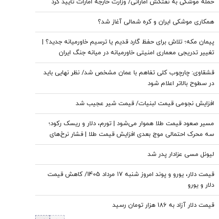
حمله موشکی به نفتکش اماراتی/ وزارت خارجه امارات تایید کرد
همکاری موشکی ایران و کره شمالی آغاز شد؟
پیمان مکه؛ تلاش برای حفظ گارد قدیم یا ترسیم خاورمیانه جدید؟ |
تغییر تدریجی معماری امنیتی خاورمیانه در میانه جنگ ایران
قشقاوی: چارچوب کلی تفاهم با عمان مشخص شد/ نظر نهایی باید
در سطوح بالاتر اعلام شود
افزایش نجومی قیمت لبنیات/ قیمت شیر عجیب شد
مسیر صعود قیمت طلا هموار می‌شود | تورم، دلار و ریسک رکود؛
سه محرک احتمالی موج بعدی افزایش قیمت طلا | فشار نرخ‌های
بهره در حال پایان است؟
لیونل مسی عزادار پدر شد
قیمت دلار، یورو و پوند امروز شنبه ۱۷ مرداد 1405/ کاهش قیمت
دلار و یورو
قیمت دلار آزاد به 186 هزار تومان رسید