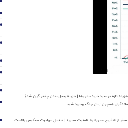
2
3
4
5
6
7
8
9
ستفاده‌گران همچون زمان جنگ برخورد شود
گوی سفر از «تفریح محور» به «امنیت محور» | احتمال مهاجرت معکوس بالاست
10