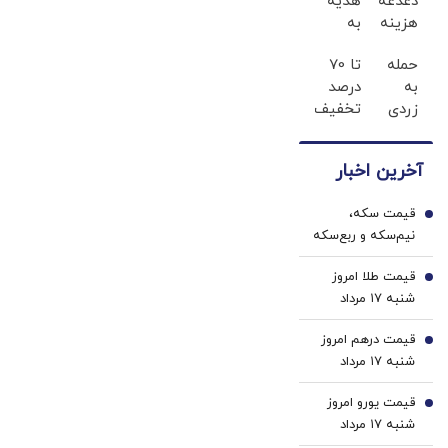
دغدغه
هدیه
هزینه
به
های
کاربران
حمله
تا 70
دندان
جدید،ثبت
به
درصد
پزشکی
نام کن
زردی
تخفیف
با پک
دندان
محصولات
سفید
ها با
جین
کننده
آخرین اخبار
ژل
وست
خانگی
سفید
+ خرید
قیمت سکه،
کننده
در 4
1
نیم‌سکه و ربع‌سکه
دندان!
قسط
امروز شنبه ۱۷ مرداد
خرید40%تخفیف
قیمت طلا امروز
۱۴۰۵/ افزایش
2
شنبه ۱۷ مرداد
قیمت سکه
۱۴۰۵/ افزایش
قیمت درهم امروز
قیمت طلا
3
شنبه ۱۷ مرداد
۱۴۰۵/ افزایش
قیمت یورو امروز
قیمت درهم
4
شنبه ۱۷ مرداد
۱۴۰۵/ افزایش