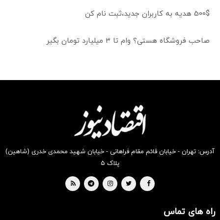
500$ هدیه به کاربران جدید،ثبت نام کن
صاحب فروشگاه هستی؟ وام تا ۳ میلیارد تومان بگیر
آدرس: تهران - خیابان قائم مقام فراهانی - خیابان شهید محمدی خدری (شاهین)
پلاک ۵
راه های تماس