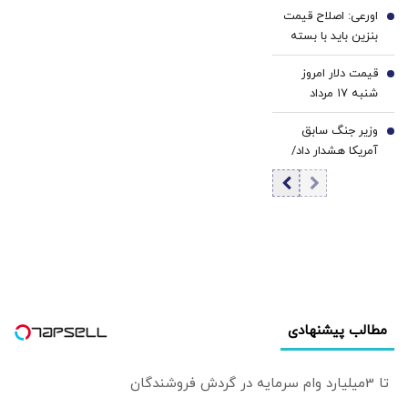
اورعی: اصلاح قیمت
قیمت یورو
5
بنزین باید با بسته
اصلاحات اقتصادی
قیمت دلار امروز
همراه باشد | باید
6
شنبه ۱۷ مرداد
یک‌بار داروی تلخ
۱۴۰۵/ افزایش
اصلاحات را بخوریم
وزیر جنگ سابق
قیمت دلار
7
| دولت نمی‌تواند
آمریکا هشدار داد/
فقط قیمت را
جنگ ایران، آمریکا
افزایش دهد
را در برابر رقبایش
تضعیف کرد
مطالب پیشنهادی
تا 3میلیارد وام سرمایه در گردش فروشندگان