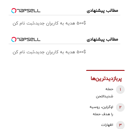
مطالب پیشنهادی
500$ هدیه به کاربران جدید،ثبت نام کن
مطالب پیشنهادی
500$ هدیه به کاربران جدید،ثبت نام کن
پربازدیدترین‌ها
1
حمله
شدیداللحن
برادر داماد
2
اوکراین، روسیه
شهید رئیسی
را هدف حمله
به قالیباف/ چه
قرار داد/ آتش
3
اظهارات
کسانی دنبال
سوزی گسترده