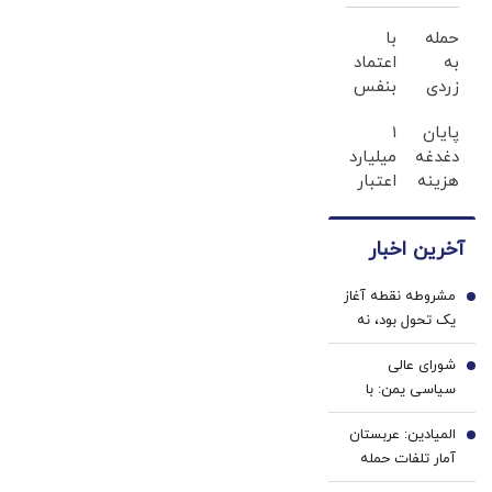
حمله
با
به
اعتماد
زردی
بنفس
دندان
لبخند
پایان
۱
ها با
بزن
دغدغه
میلیارد
ژل
(ژل
هزینه
اعتبار
سفید
سفیدکننده
های
خرید
کننده
دندان40%تخفیف)
دندان
طلا |
دندان!
آخرین اخبار
پزشکی
بدون
خرید40%تخفیف
با پک
ضامن
مشروطه نقطه آغاز
سفید
و چک
1
یک تحول بود، نه
کننده
پایان | تجربه
خانگی
شورای عالی
خواست تجدد با
2
سیاسی یمن: با
عقل عقلایی |
محاصره و تشدید
مشروطه ایرانی
المیادین: عربستان
تنش، مقابله به
3
تقلید از غرب نبود
آمار تلفات حمله
مثل می‌کنیم
انصارالله را محرمانه