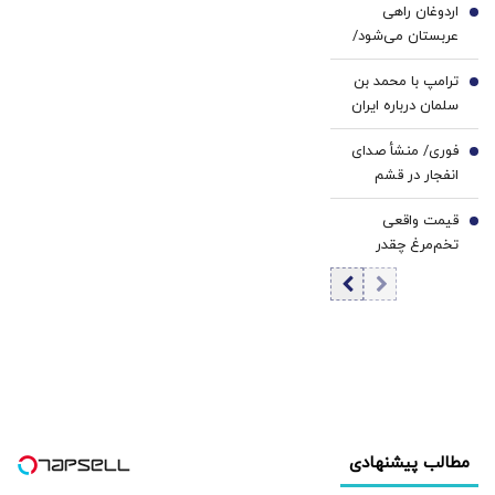
اردوغان راهی
کرد
4
عربستان می‌شود/
دیدار با محمد
ترامپ با محمد بن
بن‌سلمان در ریاض
5
سلمان درباره ایران
گفت‌وگو می‌کند/
فوری/ منشأ صدای
جزئیات تماس
6
انفجار در قشم
تلفنی
مشخص شد/ مقابه
قیمت واقعی
با اهداف دشمن در
7
تخم‌مرغ چقدر
ورودی تنگه هرمز
است؟/ مصرف
روزانه ۳ هزار و ۳۰۰
تن تخم مرغ در
تهران
مطالب پیشنهادی