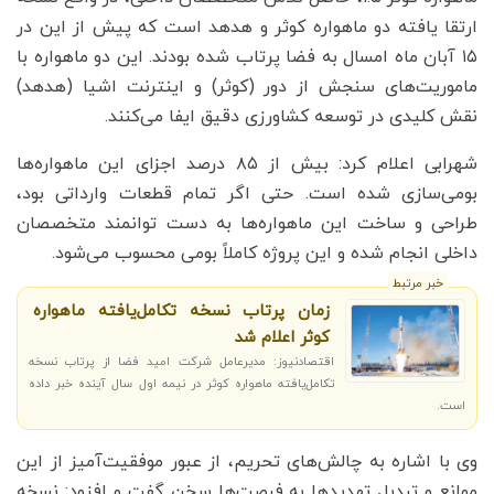
ارتقا یافته دو ماهواره کوثر و هدهد است که پیش از این در
۱۵ آبان ماه امسال به فضا پرتاب شده بودند. این دو ماهواره با
ماموریت‌های سنجش از دور (کوثر) و اینترنت اشیا (هدهد)
نقش کلیدی در توسعه کشاورزی دقیق ایفا می‌کنند.
شهرابی اعلام کرد: بیش از ۸۵ درصد اجزای این ماهواره‌ها
بومی‌سازی شده است. حتی اگر تمام قطعات وارداتی بود،
طراحی و ساخت این ماهواره‌ها به دست توانمند متخصصان
داخلی انجام شده و این پروژه کاملاً بومی محسوب می‌شود.
خبر مرتبط
زمان پرتاب نسخه تکامل‌یافته ماهواره
کوثر اعلام شد
اقتصادنیوز: مدیرعامل شرکت امید فضا از پرتاب نسخه
تکامل‌یافته ماهواره کوثر در نیمه اول سال آینده خبر داده
است.
وی با اشاره به چالش‌های تحریم، از عبور موفقیت‌آمیز از این
موانع و تبدیل تهدیدها به فرصت‌ها سخن گفت و افزود: نسخه