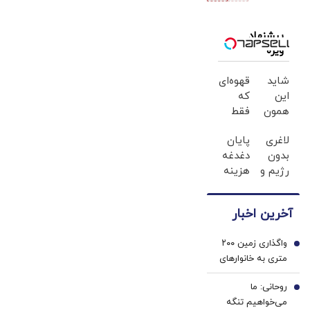
اعلام شد
پیشنهاد
ویژه
شاید
قهوه‌ای
این
که
همون
فقط
چیزی
برای
لاغری
پایان
باشه
بیدار
بدون
دغدغه
که
شدن
رژیم و
هزینه
رژیمت
نیست...
ورزش
های
کم
رویا
دندان
داشت...
آخرین اخبار
نیست!
پزشکی
با پک
واگذاری زمین ۲۰۰
سفید
1
متری به خانوارهای
کننده
داری سه فرزند/
خانگی
روحانی: ما
شرایط اعلام شد
2
می‌خواهیم تنگه