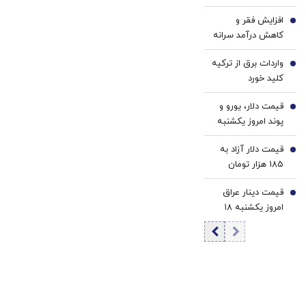
هرمز، تنگه جنگ
افزایش فقر و
نباشد | چرا کویت و
3
کاهش درآمد سرانه
امارات اجازه دادند
حقیقی در کشور/
آمریکا از
واردات برق از ترکیه
کاهش دسترسی به
4
پایگاه‌هایش علیه
کلید خورد
مسکن معلول
ما استفاده کند؟ |
بحران بزرگتری
دنبال رابطه خوب با
قیمت دلار، یورو و
5
است
همسایگان هستیم
پوند امروز یکشنبه
۱۸ مرداد 1405/
قیمت دلار آزاد به
کاهش قیمت دلار و
6
185 هزار تومان
یورو
رسید
قیمت دینار عراق
7
امروز یکشنبه ۱۸
مرداد 1405/ افزایش
قیمت دینار