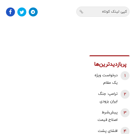
کپی لینک کوتاه
پربازدیدترین‌ها
1
درخواست ویژه
یک مقام
دولتی از
2
ترامپ: جنگ
جوانان: اگر
ایران بزودی
تفاهم ایران و
پایان می‌یابد |
3
پیش‌شرط
آمریکارا برای
تامین برخی
اصلاح قیمت
آینده ایران
مهمات
بنزین | توکلی
مفید می‌دانید،
4
افشای پشت
«محدودتر»