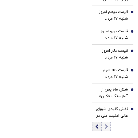
کننده
اطلاعات محرمانه را
خانگی
قیمت درهم امروز
لغو کرد
2
شنبه ۱۷ مرداد
۱۴۰۵/ افزایش
قیمت یورو امروز
قیمت درهم
3
شنبه ۱۷ مرداد
۱۴۰۵/ افزایش
قیمت دلار امروز
قیمت یورو
4
شنبه ۱۷ مرداد
۱۴۰۵/ افزایش
قیمت طلا امروز
قیمت دلار
5
شنبه ۱۷ مرداد
۱۴۰۵/ افزایش
شش ماه پس از
قیمت طلا
6
آغاز جنگ؛ «کین»
برای خروج از جنگ
نقش کلیدی شورای
دست به کار شد/
7
عالی امنیت ملی در
ترامپ حملات
مهار بحران‌های
برنامه‌ریزی‌شده را
حساس/ مهم‌ترین
به‌طور کامل از
پرونده شورا چه
دستور کار خارج