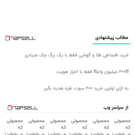
بوده است؟/ چه
نکرده/ گزینه
کسانی عضو شورای
عملیات زمینی
عالی امنیت ملی
وجود دارد؛ اما کسی
هستند؟
خواستار آن نیست
مطالب پیشنهادی
خرید اقساطی طلا و گوشی فقط با یک برگ چک صیادی
❗❗200 میلیون وام❗❗ فقط با احراز هویت
به ازای اولین خرید 200 سوت نقره هدیه بگیر
از سراسر وب
محصولی
محصولی
محصولی
محصولی
محصولی
محصولی
که
که
که
که
که
که
می‌خواستی
می‌خواستی
می‌خواستی
می‌خواستی
می‌خواستی
می‌خواستی