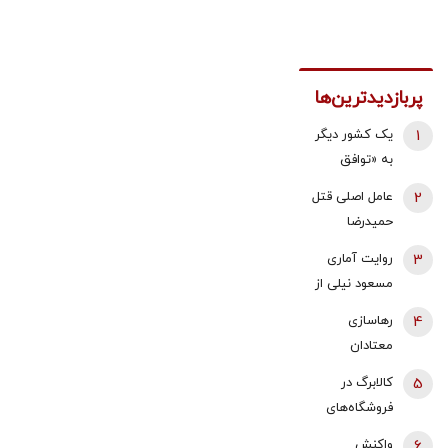
پربازدیدترین‌ها
1
یک کشور دیگر
به «توافق
مکه» می
2
عامل اصلی قتل
پیوندد/ ترکیه
حمیدرضا
خیال ایران را
رجب‌زاده
3
روایت آماری
راحت کرد
دستگیر شد
مسعود نیلی از
زندگی ایرانیان
4
رهاسازی
از سال 97 تا
معتادان
1405؛ نرخ ارز،
متجاهر در
5
کالابرگ در
تقریبا ۵۰ برابر
تهران؟/ شرایط
فروشگاه‌های
شده و ۱۶‌
سختی که زنان
بزرگ هم قطع
میلیون نفر به
6
واکنش
معتاد در جنگ