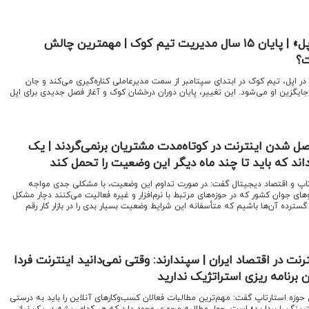
رونمایی از رهبر جدید «اپل» | پایان ۱۵ سال مدیریت تیم کوک | مهمترین چالش
ت؟
 از ۱۵ سال رهبری در اپل، تیم کوک در ابتدای سپتامبر از سمت مدیرعاملی کناره‌گیری می‌کند و جان
گزین او می‌شود. این تغییر، پایان دوران درخشان کوک و آغاز فصل جدیدی برای اپل
صل شدن اینترنت در کوتاه‌مدت مشتریان برنمی‌گردند | یک
اند که باید تا چند ماه دیگر این وضعیت را تحمل کند
رتاپ و اقتصاد دیجیتال گفت: در صورت تداوم این وضعیت، با مشکلی جدی مواجه
ای جوان کشور که در حوزه‌های مرتبط با نرم‌افزار و غیره فعالیت می‌کنند دچار مشکل
رده آن‌ها باشیم که متأسفانه این شرایط وضعیت بسیار بدی را در بازار کار رقم
نت در اقتصاد ایران | سپندارند: وقتی نمی‌دانید اینترنت فردا
برنامه ریزی استراتژیک ندارید
 حوزه استارتاپ گفت: مهم‌ترین مطالبات فعالان کسب‌وکارهای آنلاین را باید به درستی
لترینگ را بردارید» است. چهار مطالبه محوری وجود دارد که هر کدام ریشه در یک نیاز