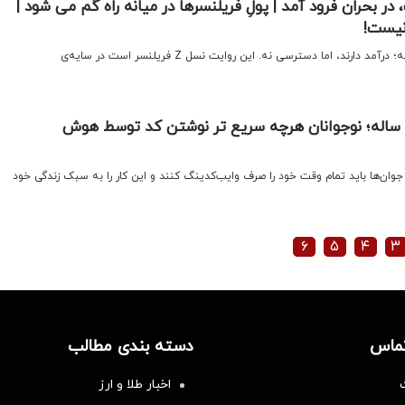
یخت، در بحران فرود آمد | پولِ فریلنسرها در میانه راه گم می شود |
نیست!
اقتصادنیوز: کار دارند، اما امنیت نه؛ درآمد دارند، اما دسترسی نه. این روایت نسل Z فریلنسر است در سایه‌ی
توصیه مهم میلیاردر ۲۸ ساله؛ نوجوانان هرچه سریع تر نوشتن کد توسط هوش
وان‌ها باید تمام وقت خود را صرف وایب‌کدینگ کنند و این کار را به سبک زندگی خود
۶
۵
۴
۳
تماس
دسته بندی مطالب
اخبار طلا و ارز