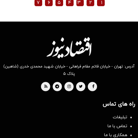
۷
۶
۵
۴
۳
۲
۱
آدرس: تهران - خیابان قائم مقام فراهانی - خیابان شهید محمدی خدری (شاهین)
پلاک ۵
راه های تماس
تبلیغات
تماس با ما
همکاری با ما