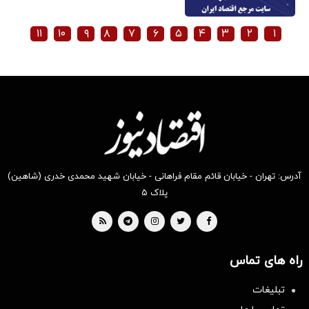
۱۱
۱۰
۹
۸
۷
۶
۵
۴
۳
۲
۱
آدرس: تهران - خیابان قائم مقام فراهانی - خیابان شهید محمدی خدری (شاهین)
پلاک ۵
راه های تماس
تبلیغات