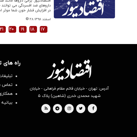
داروهای ضد افسردگی می توانند 
در افزایش فشار خون شما موثر ا
۲۸ اسفند ۱۳۹۸
۲۱
۲۰
۱۹
۱۸
۱۷
راه های 
تبلیغات
تماس با
آدرس: تهران - خیابان قائم مقام فراهانی - خیابان
همکاری 
شهید محمدی خدری (شاهین) پلاک ۵
بیانیه 