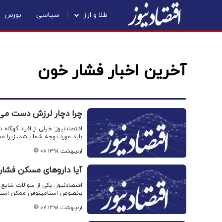
طلا و ارز
سیاسی
بورس
آخرین اخبار فشار خون
چرا دچار لرزش دست می
اقتصادنیوز: خیلی از افراد گهگ
باید مورد توجه شما باشد، زیرا 
۰۸ اردیبهشت ۱۳۹۸
آیا داروهای مسکن فشار
اقتصادنیوز: یکی از سوالات شای
بخصوص استامینوفن ممکن است فش
۰۷ اردیبهشت ۱۳۹۸