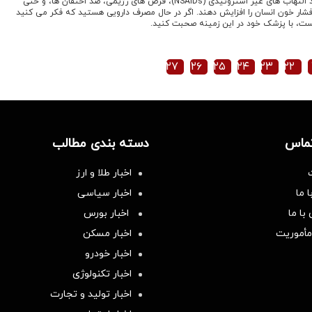
اقتصادنیوز: برخی داروها مانند ضد التهاب های غیر استروئیدی (NSAIDs)، قرص های رژیمی، ضد احتقان ها، و حتی
فشار خون انسان را افزایش دهند. اگر در حال مصرف دارویی هستید که فکر می کنید
ست، با پزشک خود در این زمینه صحبت کنید.
۲۷
۲۶
۲۵
۲۴
۲۳
۲۲
تماس
دسته بندی مطالب
اخبار طلا و ارز
 ما
اخبار سیاسی
با ما
اخبار بورس
مأموریت
اخبار مسکن
اخبار خودرو
اخبار تکنولوژی
اخبار تولید و تجارت