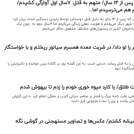
افشای راز جنایت مشهد پس از ۱۴ سال/ متهم به قتل: ۷سال اول آوارگی کشیدم/
هم می‌ترسیدم اما...
اقتصادنیوز: متهمی به نام شاهین که پس از ۱۴ سال به دلیل قتل دوستش توسط پلیس دستگیر شده، بیان کرد:
۷سال اول که مدام از این شهر به شهر دیگر می‌رفتم با هویت جعلی زندگی می‌کردم اما ۷سال دوم نه. چون یک
‌عنوان آشپز در رستوران‌های مختلف مشغول به‌کار می‌شدم.
 را لو داد/ در شربت معده همسرم سیانور ریختم و با خواستگار
را به قتل رساند، مدعی است: به من گفته بود در کانادا درس خوانده و دکترایش را
یلکرده نبود.
 طلاق/ با کارد میوه خوری خودم را زدم تا بیهوش شدم
رشی علت تامه مرگ را فشار بر عناصر حیاتی گردن و خفگی اعلام کرد. با این گزارش
ن رفتند و وی را تحت بازجویی قرار دادند.
یشه کشتم/ عکس‌ها و تصاویر مستهجنی در گوشی نگه