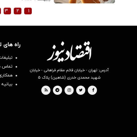
۳
۲
۱
راه های 
تبلیغات
تماس با
آدرس: تهران - خیابان قائم مقام فراهانی - خیابان
همکاری 
شهید محمدی خدری (شاهین) پلاک ۵
بیانیه 