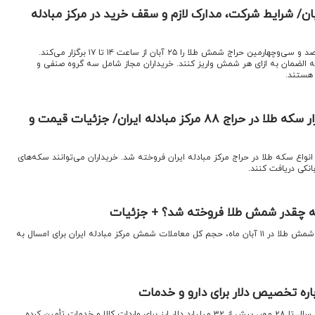
ج شمش طلا در ۲۵ آبان/ شرایط شرکت، مدارک لازم و سقف خرید در مرکز مبادله
اقتصادنیوز: مرکز مبادله ایران یکصد و سی‌وچهارمین حراج شمش طلا را ۲۵ آبان از ساعت ۱۴ تا ۱۷ برگزار می‌کند.
یلیارد ریال وجه الضمان به ازای هر شمش واریز کنند. خریداران مجاز شامل سه گروه صنفی و
 هستند.
تخصیص بیش از ۴۳ هزار سکه طلا در حراج ۸۸ مرکز مبادله ایران/ جزئیات قیمت و
وز: ۴۳ هزار و ۴۰۵ قطعه انواع سکه طلا در حراج مرکز مبادله ایران فروخته شد. خریداران می‌توانند سکه‌های
دله چقدر شمش طلا فروخته شد؟ + جزئیات
اقتصادنیوز: با معامله ۱۹ کیلوگرم شمش طلا در ۱۱ آبان ماه، حجم کل معاملات شمش مرکز مبادله ایران برای امسال به
اره تخصیص دلار برای دارو و خدمات
اقتصادنیوز: بانک مرکزی از ابتدای سال تا ۲۸ مهر، بیش از ۳۲ میلیارد دلار ارز برای واردات کالا و خدمات تأمین کرده