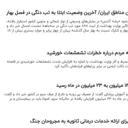
مناطق ایران/ آخرین وضعیت ابتلا به تب دنگی در فصل بهار
‌شود «پشه آئدس» در بخش‌های وسیعی از نوار شمالی و جنوبی کشور استقرار یافته،
رئیس مرکز مدیریت بیماری‌های واگیر وزارت بهداشت از ثبت ۸۶۸ مورد تب دنگی در سه‌ماهه نخست امسال خبر داد و
اعلام کرد که شمار مبتلایان در چابهار و کنارک نسبت به بهار سال گذشته بیش از چهار برابر و موارد بستری بیش از ۱۸
ه مردم درباره خطرات تشعشعات خورشید
حیط و کار وزارت بهداشت، با اشاره به افزایش شدت تشعشعات خورشیدی در فاصله
یت نکات ایمنی در برابر پرتوهای فرابنفش تأکید کرد.
 و آموزش پزشکی گفت: از مصرف بی رویه و خارج از عرف سرم در کشور خبر داد و گفت:
مصرف سرم در کشور از ۱۳ میلیون در ماه به ۲۳ میلیون افزایش یافته در حالیکه سرم، اصولا باید در بیمارستان و بر
ای ارائه خدمات درمانی ثانویه به مجروحان جنگ