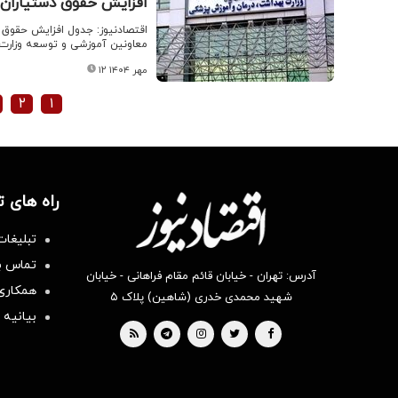
افزایش حقوق دستیاران 
اقتصادنیوز: جدول افزایش حقوق
معاونین آموزشی و توسعه وزارت 
۱۲ مهر ۱۴۰۴
۲
۱
راه های 
تبلیغات
تماس با
آدرس: تهران - خیابان قائم مقام فراهانی - خیابان
همکاری 
شهید محمدی خدری (شاهین) پلاک ۵
بیانیه 