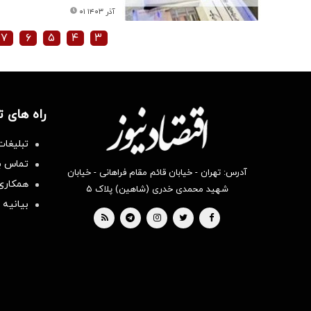
۰۱ آذر ۱۴۰۳
۷
۶
۵
۴
۳
راه های 
تبلیغات
تماس با
آدرس: تهران - خیابان قائم مقام فراهانی - خیابان
همکاری 
شهید محمدی خدری (شاهین) پلاک ۵
بیانیه 