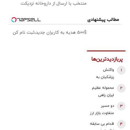
منتخب با ارسال از داروخانه نزدیکت
مطالب پیشنهادی
500$ هدیه به کاربران جدید،ثبت نام کن
پربازدیدترین‌ها
1
واکنش
پزشکیان به
استعفای
2
محموله عظیم
ذوالقدر از
ایران راهی
دبیری شعام/
عراق شد +
3
دو مسیر
استعفا تایید
جزئیات
متفاوت بازار ارز
شد؟
و طلا؛ سقوط
4
اقدام بی سابقه
یک‌کاناله دلار