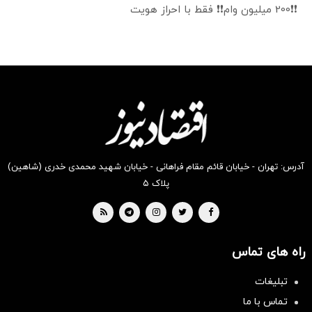
❗❗200 میلیون وام❗❗ فقط با احراز هویت
آدرس: تهران - خیابان قائم مقام فراهانی - خیابان شهید محمدی خدری (شاهین)
پلاک ۵
راه های تماس
تبلیغات
تماس با ما