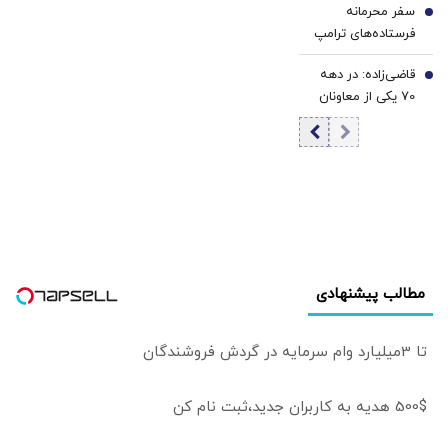
سفر محرمانه
علیه ایران نیست
6
جهان است
فرستاده‌های ترامپ
برای پایان جنگ
قاضی‌زاده: در دهه
اوکراین؟
7
70 یکی از معاونان
وزارت ارشاد،
مطبوعات را «شرّ
لازِم» خوانده بود |
منتجبی: انتقاد
وظیفه اصلی
روزنامه‌نگار است |
زاهد: بسیاری از
بهترین
مطالب پیشنهادی
روزنامه‌نگاران کشور،
مجبور به مهاجرت
شده‌اند
تا 3میلیارد وام سرمایه در گردش فروشندگان
500$ هدیه به کاربران جدید،ثبت نام کن