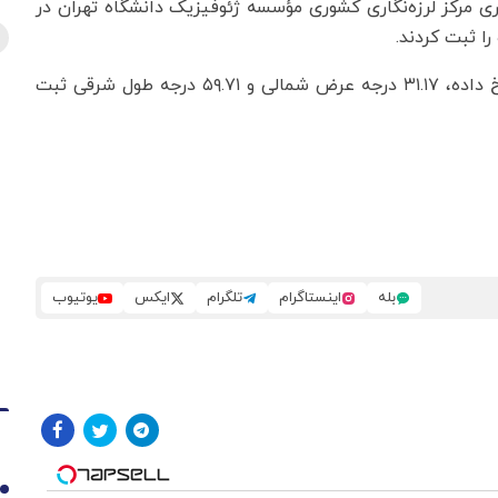
اری مرکز لرزه‌نگاری کشوری مؤسسه ژئوفیزیک دانشگاه تهران در
مختصات این زمین‌لرزه که در عمق ۱۰ کیلومتری زمین رخ داده، ۳۱.۱۷ درجه عرض شمالی و ۵۹.۷۱ درجه طول شرقی ثبت
بله
اینستاگرام
تلگرام
ایکس
یوتیوب
1