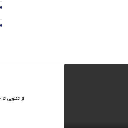
9
10
از تکنوپی تا 150 میلیون وام بگیر بی قید و شرط