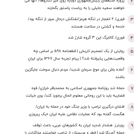
2
پروژه استعفای رئیس‌جمهوری دوباره روی میز تندروها/ آنها می
خواهند سعید جلیلی را به ریاست پاستور بگمارند
3
فوری/ ۲ انفجار در تنگه هرمز/نفتکش درحال عبور از تنگه بود/
خدمه و کشتی در سلامت هستند
4
فوری/ کالابرگ این ۳ گروه شارژ شد
5
روایتی از یک تصمیم تاریخی | قطعنامه 598 بر اساس چه
واقعیت‌هایی پذیرفته شد؟ | پیام تجربه سال 1367 برای ایرانِ
سال 1405
6
آماده باش برای موج سرمای شدید/ مردم دنبال سوخت جایگزین
باشند
7
حمله تند روزنامه جمهوری اسلامی به محمدباقر خرازی/ قوه
قضاییه باید با این روحانی معلوم الحال برخورد کند/ بوی خیانت
به مشام می‌رسد
8
افشای درگیری ترامپ با وزیر جنگ خود در حمله به ایران/
هگست گفته بود که عملیات نظامی علیه ایران «یک پیروزی‌
سریع و نسبتاً آسان» خواهد بود/ کاخ سفید واکنش نشان داد
9
رویترز: هشدار شدید ایران به کشورهای عربی، باعث توقف
حمله آمریکا شد | قطر و عربستان از ترامپ خواستند مذاکرات را