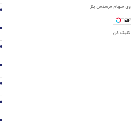
 روی سهام مرسدس بنز
2
3
 کلیک کن
4
5
6
7
8