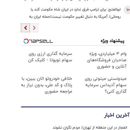
از سر بگیرد | زیرساخت‌های حیاتی انرژی هدف قرار خواهند
10
ابوالفتح: برای ترامپ فرق ندارد در ایران شاه حکومت کند یا
گرفت اگر ...
روحانی/ آمریکا به دنبال تغییر حکومت نیست/حمله ایران به
زیرساخت‌های منطقه، کابوس آمریکا بود
پیشنهاد ویژه
وام ۳ میلیاردی، ویژه
سرمایه گذاری ارزی روی
صاحبان فروشگاه‌های
سهام تویوتا - کلیک کن
آنلاین و حضوری
میدونستی میتونی روی
خلافی خودروتو الان ببین، با
سهام آدیداس سرمایه
پلاک و کد ملی، بدون نیاز به
گذاری کنی؟
مراجعه حضوری
آخرین اخبار
انفجار در این منطقه از تهران/ مردم نگران نشوند