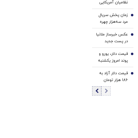
نظامیان آمریکایی
جهانی سوم در راه
در پایگاه های
است؟
زمان پخش سریال
اطراف ایران/ نقشه
4
مرد سه‌هزار چهره
تازه آمریکا چیست؟
مهران مدیری
عکس خبرساز ملانیا
مشخص شد /
5
در پست جدید
بازیگران چه کسانی
ترامپ / منظور
هستند؟
قیمت دلار، یورو و
رئیس جمهور
6
پوند امروز یکشنبه
آمریکا چیست؟
۱۸ مرداد 1405/
قیمت دلار آزاد به
کاهش قیمت دلار و
7
186 هزار تومان
یورو
رسید