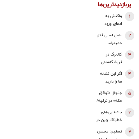
پربازدیدترین‌ها
1
واکنش به
ادعای ورود
هواگردها به
2
عامل اصلی قتل
کشور ٣٠
حمیدرضا
دقیقه قبل از
رجب‌زاده
3
کالابرگ در
حمله به بیت
دستگیر شد
فروشگاه‌های
رهبری/ رییس
بزرگ هم قطع
سازمان
4
اگر این نشانه
شد
هواپیمایی
ها را دارید
کشوری: کذب
یعنی بدنتان
5
جنجال «توافق
محض است/
سریع‌تر از
مکه» در ترکیه/
اگر چنین
سنتان پیر
نمایندگان
گزارشی وجود
6
جاه‌طلبی‌های
می‌شود
مجلس معترض
داشت، خودمان
خطرناک چین در
شدند/ خلاف
آن را
سایه جنگ‌
7
تسنیم: محسن
قانون اساسی
اطلاع‌رسانی
ایران و اوکراین