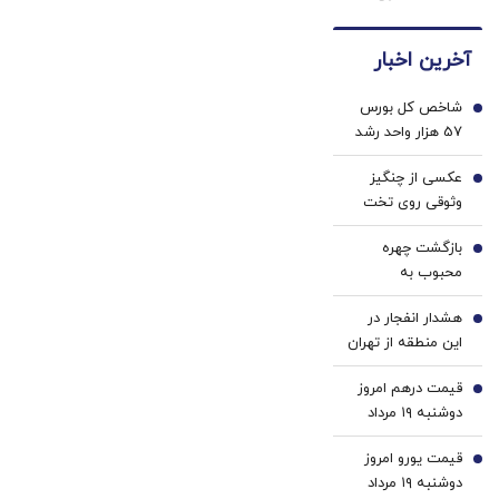
دندوناتو
خونه،سفیدی
سفید
در حد
و
کننده
آخرین اخبار
کامپوزیت
زیبایی
خانگی
سفید
دندوناتو
شاخص کل بورس
کن
برگردون
1
57 هزار واحد رشد
(40%off)
کرد | افزایش
عکسی از چنگیز
تدریجی تقاضا پس
2
وثوقی روی تخت
از شروع محتاطانه |
بیمارستان
ارزش معاملات
بازگشت چهره
3
امروز هم بالاست
محبوب به
تلویزیون
هشدار انفجار در
4
این منطقه از تهران
قیمت درهم امروز
5
دوشنبه ۱۹ مرداد
۱۴۰۵/ افزایش
قیمت یورو امروز
قیمت درهم
6
دوشنبه ۱۹ مرداد