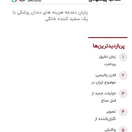
پایان دغدغه هزینه های دندان پزشکی با
پک سفید کننده خانگی
پربازدیدترین‌ها
1
زمان دقیق
پرداخت
معوقات
2
فارن پالیسی:
بازنشستگان
موضوع ایران در
تامین اجتماعی
اختیار دولت
3
جزئیات جدید از
اعلام شد
آینده اسرائیل
قتل مداح
نیست که
جوان/ ماجرای
4
تصویر
به‌تنهایی درباره
قرار حمیدرضا
نگران‌کننده از
آن تصمیم
رجب‌زاده با یک
قفسه خالی
بگیرد | آیا
5
واکنش
دختر بلاگر چه