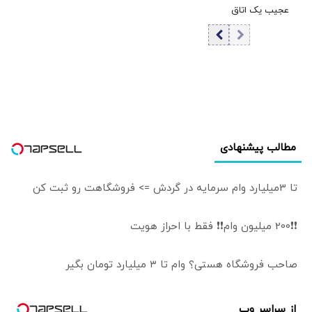
متحدان عرب
عجیب یک اتاق
است؟
مخالفان مذاکره
آمریکا را نگران کرده
عمل در لحظه وقوع
مهار نشود، کشور
است
زلزله 7 ریشتری+
آسیب می‌بیند/
فیلم
توهین به مسئولان
زمینه‌ساز طمع
دشمنان است
مطالب پیشنهادی
تا 3میلیارد وام سرمایه در گردش => فروشگاهت رو ثبت کن
❗❗200 میلیون وام❗❗ فقط با احراز هویت
صاحب فروشگاه هستی؟ وام تا ۳ میلیارد تومان بگیر
از سراسر وب