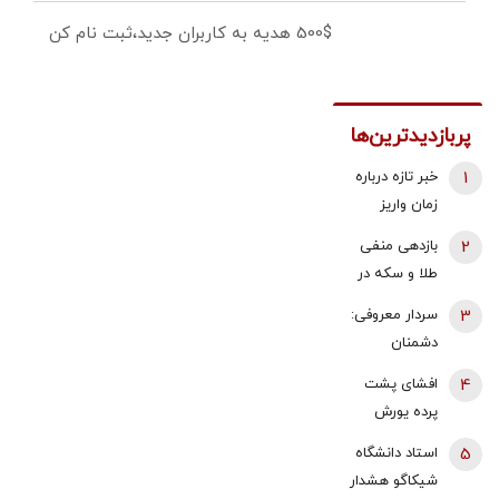
500$ هدیه به کاربران جدید،ثبت نام کن
پربازدیدترین‌ها
1
خبر تازه درباره
زمان واریز
معوقات
2
بازدهی منفی
فروردین و
طلا و سکه در
اردیبهشت
هفته دوم
3
سردار معروفی:
بازنشستگان
مرداد 1405 |
دشمنان
تامین اجتماعی
پیش بینی
می‌دانند که
4
افشای پشت
قیمت طلا با دو
قادر به تصرف
پرده یورش
اهرم دلار و
یک وجب از
پناهجویان به
تنگه هرمز |
5
استاد دانشگاه
خاک ایران
اسپانیا/ چین:
شرط بازگشت
شیکاگو هشدار
نیستند/ اگر
این موج
خریداران به