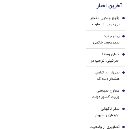
دندان
ها با
آخرین اخبار
پزشکی
ژل
با پک
سفید
وقوع چندین انفجار
سفید
کننده
1
پی در پی در مارب
کننده
دندان!
یمن
خانگی
خرید40%تخفیف
پیام جدید
2
سیدمحمد خاتمی
ادعای رسانه
3
اسرائیلی: ترامپ در
مسیر توافق با ایران
سی‌ان‌ان: ترامپ
قرار دارد
4
هشدار داده که
افشای موجودی
معاون سیاسی
مهمات، آمریکا را
5
وزارت کشور دولت
مذاکرات، در
اصلاحات: سر باز
وضعیت ضعیف
سفر ناگهانی
زدن از مذاکره‌ جز
6
نشان می‌دهد |
اردوغان و شهباز
بهانه به دشمن
کمبود سامانه‌های
شریف به عربستان/
دادن نتیجه‌ای
دفاع هوایی،
تصاویری از وضعیت
در ریاض چه خبر
7
ندارد/ اگر رفتارهای