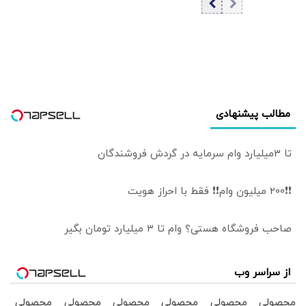
طلا
«اصلاً مذاکره
نمی‌کنیم» / ما با
اجازه ایشان مذاکره
کردیم
مطالب پیشنهادی
تا 3میلیارد وام سرمایه در گردش فروشندگان
❗❗200 میلیون وام❗❗ فقط با احراز هویت
صاحب فروشگاه هستی؟ وام تا ۳ میلیارد تومان بگیر
از سراسر وب
محصولی
محصولی
محصولی
محصولی
محصولی
محصولی