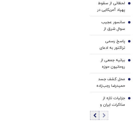
لحظاتی از سقوط
تحولات منطقه‌ای
2
داروخانه
پهپاد آمریکایی در
نزدیکت
جیبوتی +فیلم
سانسور عجیب
3
سوال شرق از
رئیس‌جمهور در
پاسخ رسمی
صداوسیما
4
تراکتور به ادعای
سرباز شدن بیرانوند
بیانیه جمعی از
5
روحانیون حوزه
علمیه در حمایت از
محل کشف جسد
پزشکیان و تیم
6
حمیدرضا رجب‌زاده
دیپلماسی کشور
اعلام شد
جزئیات تازه از
7
مذاکرات ایران و
عمان به روایت یک
نماینده مجلس/ به
صراحت به طرف
عمانی گفته‌ایم