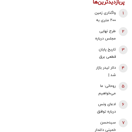
پربازدیدترین‌ها
1
واگذاری زمین
۲۰۰ متری به
خانوارهای داری
2
طرح نهایی
سه فرزند/
مجلس درباره
شرایط اعلام
افزایش قیمت
3
تاریخ پایان
شد
بنزین اعلام شد
قطعی برق
اعلام شد
4
دلار لیدر بازار
شد |
عقب‌نشینی
5
روحانی: ما
یک کاناله
می‌خواهیم
قیمت طلا |
تنگه هرمز،
6
ادعای ونس
سکه ۱۸۶
تنگه جنگ
درباره توافق
میلیون تومان
نباشد | چرا
نهایی با ایران/
شد
7
سیدحسن
کویت و امارات
آمریکا به توافق
خمینی داغدار
اجازه دادند