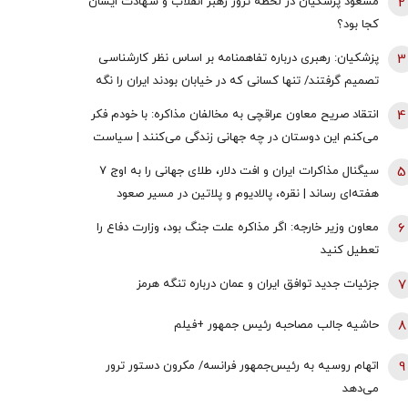
2
مسعود پزشکیان در لحظه ترور رهبر انقلاب و شهادت ایشان
کجا بود؟
3
پزشکیان: رهبری درباره تفاهمنامه بر اساس نظر کارشناسی
تصمیم گرفتند/ تنها کسانی که در خیابان بودند ایران را نگه
نداشتند همه سهیم هستند
4
انتقاد صریح معاون عراقچی به مخالفان مذاکره: با خودم فکر
می‌کنم این دوستان در چه جهانی زندگی می‌کنند | سیاست
خارجی عرصه تصمیم‌های دشوار و سنجش دقیق هزینه و فایده
5
سیگنال مذاکرات ایران و افت دلار، طلای جهانی را به اوج ۷
است
هفته‌ای رساند | نقره، پالادیوم و پلاتین در مسیر صعود
6
معاون وزیر خارجه: اگر مذاکره علت جنگ بود، وزارت دفاع را
تعطیل کنید
7
جزئیات جدید توافق ایران و عمان درباره تنگه هرمز
8
حاشیه جالب مصاحبه رئیس جمهور +فیلم
9
اتهام روسیه به رئیس‌جمهور فرانسه/ مکرون دستور ترور
می‌دهد