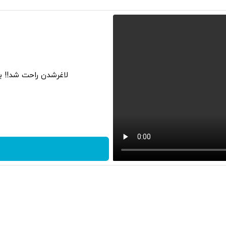
لاغرشدن راحت شد!! ب