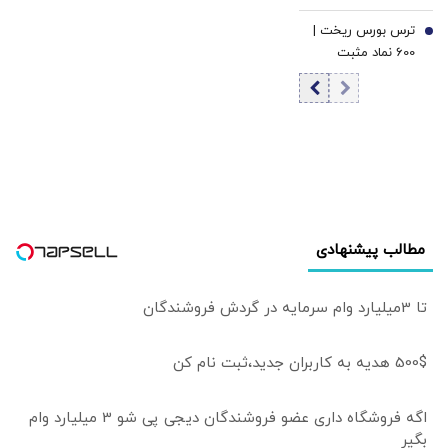
مرداد ۱۴۰۵/افزایش
ترس بورس ریخت |
قیمت طلا
7
600 نماد مثبت
شدند | ورود 2.2
همت پول حقیقی
به بازار سهام |
ارزش معاملات به
بیش از 36 همت
رسید
مطالب پیشنهادی
تا 3میلیارد وام سرمایه در گردش فروشندگان
500$ هدیه به کاربران جدید،ثبت نام کن
اگه فروشگاه داری عضو فروشندگان دیجی پی شو 3 میلیارد وام
بگیر