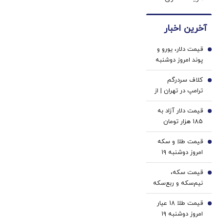
های
خونه،سفیدی
رسماً
موتور
دندان
و
وارد
رونمایی
آخرین اخبار
پزشکی
زیبایی
بازار
شد!
با پک
دندوناتو
ایران
قیمت دلار، یورو و
سفید
برگردون
1
شد
پوند امروز دوشنبه
کننده
(40%off)
۱۹ مرداد 1405/
خانگی
کلاف سردرگم
کاهش قیمت دلار و
2
ترامپ در تهران | از
یورو
بلوف و تهدید تا
قیمت دلار آزاد به
عقب‌نشینی و
3
185 هزار تومان
بازگشت به میز
رسید
مذاکره
قیمت طلا و سکه
4
امروز دوشنبه ۱۹
مرداد ۱۴۰۵/افزایش
قیمت سکه،
قیمت طلا و سکه
5
نیم‌سکه و ربع‌سکه
امامی
امروز دوشنبه ۱۹
قیمت طلا ۱۸ عیار
مرداد ۱۴۰۵/ افزایش
6
امروز دوشنبه ۱۹
قیمت سکه امامی