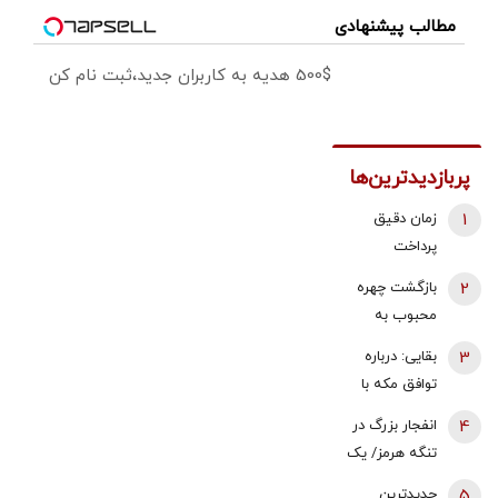
مطالب پیشنهادی
500$ هدیه به کاربران جدید،ثبت نام کن
پربازدیدترین‌ها
1
زمان دقیق
پرداخت
معوقات
2
بازگشت چهره
بازنشستگان
محبوب به
تامین اجتماعی
تلویزیون
3
بقایی: درباره
اعلام شد
توافق مکه با
ایران صحبت
4
انفجار بزرگ در
شده بود | تبادل
تنگه هرمز/ یک
پیام با آمریکا از
نفتکش هدف
5
جدیدترین
طریق