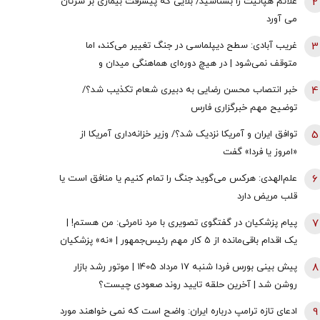
2
علائم هپاتیت را بشناسید/ بلایی که پیشرفت بیماری بر سرتان
می آورد
3
غریب آبادی: سطح دیپلماسی در جنگ تغییر می‌کند، اما
متوقف نمی‌شود | در هیچ دوره‌ای هماهنگی میدان و
دیپلماسی به اندازه امروز نبود | ادبیاتمان در زمان جنگ، مانند
4
خبر انتصاب محسن رضایی به دبیری شعام تکذیب شد؟/
ادبیاتمان در زمان صلح باشد؟
توضیح مهم خبرگزاری فارس
5
توافق ایران و آمریکا نزدیک شد؟/ وزیر خزانه‌داری آمریکا از
«امروز یا فردا» گفت
6
علم‌الهدی: هرکس می‌گوید جنگ را تمام کنیم یا منافق است یا
قلب مریض دارد
7
پیام پزشکیان در گفتگوی تصویری با مرد نامرئی: من هستم! |
یک اقدام باقی‌مانده از 5 کار مهم رئیس‌جمهور | «نه» پزشکیان
به مجریان گوش به فرمان جبلی و جلیلی!
8
پیش بینی بورس فردا شنبه 17 مرداد 1405 | موتور رشد بازار
روشن شد | آخرین حلقه تایید روند صعودی چیست؟
9
ادعای تازه ترامپ درباره ایران: واضح است که نمی خواهند مورد