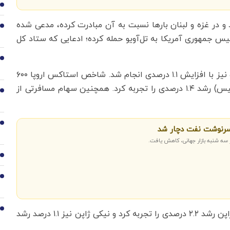
1
در غزه و لبنان بارها نسبت به آن مبادرت کرده، مدعی شده
2
یس جمهوری آمریکا به تل‌آویو حمله کرده؛ ادعایی که ستاد کل
3
معاملات آتی شاخص اس‌اندپی با رشد ۰.۹ درصدی و نزدک نیز با افزایش ۱.۱ درصدی انجام شد. شاخص استاکس اروپا ۶۰۰
(بازارهای بورس لندن، پاریس، فرانکفورت و سیکس سوئیس) رشد ۱.۴ درصدی را تجربه کرد. همچنین سهام مسافرتی از
4
5
سرنوشت نفت دچار شد
 سه شنبه بازار جهانی، کاهش یافت.
6
7
8
شاخص سهام آسیا-اقیانوسیه ام‌اس‌سی‌آی در خارج از ژاپن رشد ۲.۲ درصدی را تجربه کرد و نیکی ژاپن نیز ۱.۱ درصد رشد