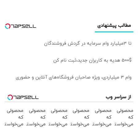
مطالب پیشنهادی
تا 3میلیارد وام سرمایه در گردش فروشندگان
500$ هدیه به کاربران جدید،ثبت نام کن
وام ۳ میلیاردی، ویژه صاحبان فروشگاه‌های آنلاین و حضوری
از سراسر وب
محصولی
محصولی
محصولی
محصولی
محصولی
محصولی
که
که
که
که
که
که
می‌خواستی
می‌خواستی
می‌خواستی
می‌خواستی
می‌خواستی
می‌خواستی
رو در
رو در
رو در
رو در
رو در
رو در
شگفت
شکفت
شکفت
شگفت
شکفت
شکفت