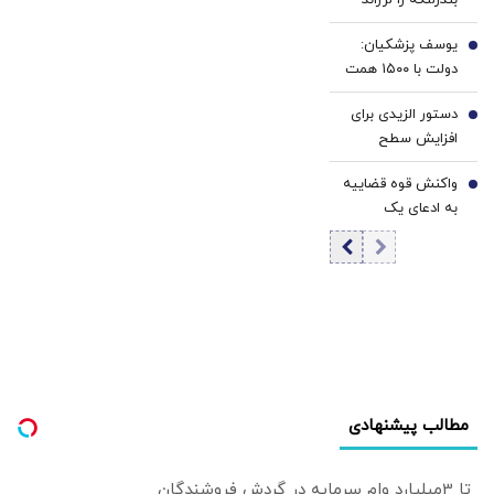
بندرلنگه را لرزاند
متحدان خود
هستیم
یوسف پزشکیان:
5
دولت با ۱۵۰۰ همت
کسری بودجه
دستور الزیدی برای
تحویل گرفته شد/
6
افزایش سطح
در صورت تداوم
آمادگی نیروهای
محاصره، صادر
واکنش قوه قضاییه
امنیتی و نظامی
7
می‌کنید، اما
به ادعای یک
عراق
نمی‌توانید واردات
نماینده مجلس
انجام دهید
درباره شهادت
شهید لاریجانی
مطالب پیشنهادی
تا 3میلیارد وام سرمایه در گردش فروشندگان