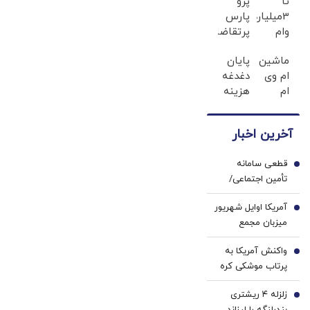
تا
پژو
است؟
3میلیارد
پارس
وام
پرتقاضاترین
سرمایه
خودروی
ماشین
پایان
در
ایران |
ام وی
دغدغه
گردش
برای
ام
هزینه
فروشندگان
فروشش
گذاشتی
های
فرصت
برای
دندان
رو از
آخرین اخبار
فروش
پزشکی
دست
؟ اینجا
با پک
نده!
قطعی سامانه
سریع
سفید
1
تأمین اجتماعی/
و راحت
کننده
بیماران مجبور به
بفروش
خانگی
آمریکا اوایل شهریور
پرداخت آزاد هزینه
2
میزبان مجمع
درمان شدند
آژانس انرژی اتمی
واکنش آمریکا به
می‌شود
3
پرتاب موشکی کره
شمالی/ در حال
زلزله ۴ ریشتری
هماهنگی و رایزنی با
4