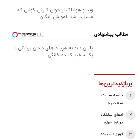
ویدیو هولناک از جوان کارتن خوابی که
میلیاردر شد. آموزش رایگان
مطالب پیشنهادی
پایان دغدغه هزینه های دندان پزشکی با
پک سفید کننده خانگی
پربازدیدترین‌ها
1
جمعه ساعت
سه صبح
هواپیماها بالای
2
ادعای سنتکام
سر بیت رهبری
درباره اجرای
می‌چرخیدند/
محاصره دریایی
3
فوری/ شنیده
شاید ۲۷-۲۸
علیه ایران/