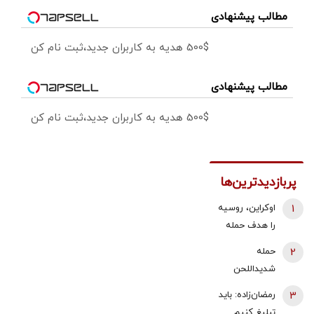
مطالب پیشنهادی
500$ هدیه به کاربران جدید،ثبت نام کن
مطالب پیشنهادی
500$ هدیه به کاربران جدید،ثبت نام کن
پربازدیدترین‌ها
1
اوکراین، روسیه
را هدف حمله
قرار داد/ آتش
2
حمله
سوزی گسترده
شدیداللحن
در پالایشگاه
برادر داماد
3
رمضان‌زاده: باید
سیزران
شهید رئیسی
تبلیغ کنیم