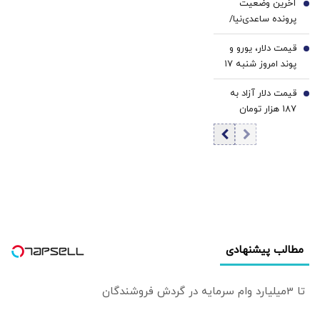
آخرین وضعیت
فیلم
5
پرونده ساعدی‌نیا/
همه اموال منقول و
قیمت دلار، یورو و
غیرمنقول او،
6
پوند امروز شنبه ۱۷
مشمول مصادره قرار
مرداد 1405/ کاهش
گرفته/ کافه‌های
قیمت دلار آزاد به
قیمت دلار و یورو
7
ساعدی‌نیا رفع
187 هزار تومان
پلمب نشده‌اند/ او
رسید
تا زمان اعلام نتیجه
فرجام‌خواهی از
کافه‌داری محروم
است
مطالب پیشنهادی
تا 3میلیارد وام سرمایه در گردش فروشندگان