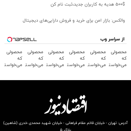
500$ هدیه به کاربران جدید،ثبت نام کن
والکس: بازار امن برای خرید و فروش دارایی‌های دیجیتال
از سراسر وب
محصولی
محصولی
محصولی
محصولی
محصولی
محصولی
که
که
که
که
که
که
می‌خواستی
می‌خواستی
می‌خواستی
می‌خواستی
می‌خواستی
می‌خواستی
رو در
رو در
رو در
رو در
رو در
رو در
شگفت
شکفت
شکفت
شکفت
شگفت
شکفت
انگیز
انگیز
انگیز
انگیز
انگیز
انگیز
دیجی‌کالا
دیجی‌کالا
دیجی‌کالا
دیجی‌کالا
دیجی‌کالا
دیجی‌کالا
بخر !
بخر !
بخر !
بخر !
بخر !
بخر !
آدرس: تهران - خیابان قائم مقام فراهانی - خیابان شهید محمدی خدری (شاهین)
پلاک ۵