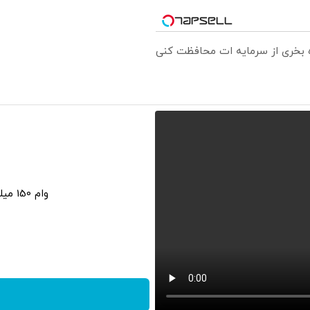
ره بخری از سرمایه ات محافظت کنی
وام 150 میلیونی تکنولایف، با زی‌زی سلیمی!