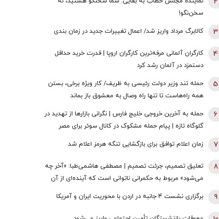
2
نماینده مجلس خطاب به بقایی: شما سخنگو هستید، نه
سخن‌نگو!
3
کالابرگ مرداد واریز شد/ اعمال تغییرات جدید در زمان بندی
4
کارگران آلمانی مرفه‌ترین کارگران اروپا | قدرت خرید حداقل
دستمزد در آلمان رشد کرد
5
حمله تند وزیر دولت رئیسی به ظریف/ کار ویژه برخی، بستن
همه راه‌هاست تا تنها راه وصال به معشوق باز بماند
6
حمله به آخرین خروجی خلیج فارس | نگرانی بازارها از تهدید در
گلوگاه تازه | پیام حمله مشکوک در کانال سوئر برای مصر
چیست؟
7
زمان اعلام توافق برای بازگشایی تنگه هرمز اعلام شد
8
تعلیق تصمیم، جرئت تصمیم | مصطفی هاشمی‌طبا: «آخر چه
می‌شود» مربوط به حکمرانی ناتوانی است که آینده‌ای از آن
خود نمی‌بیند
9
برگزاری نشست ۴ جانبه در اردن با محوریت ایران و آمریکا
معوقات بازنشستگان تأمین اجتماعی واریز می‌شود