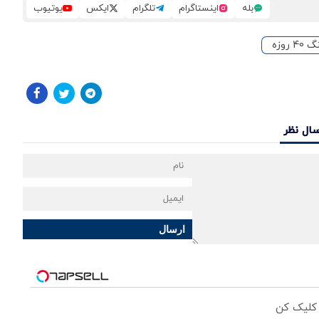
بله
اینستاگرام
تلگرام
ایکس
یوتیوب
40 روزه
سال نظر
ارسال
 کلیک کن