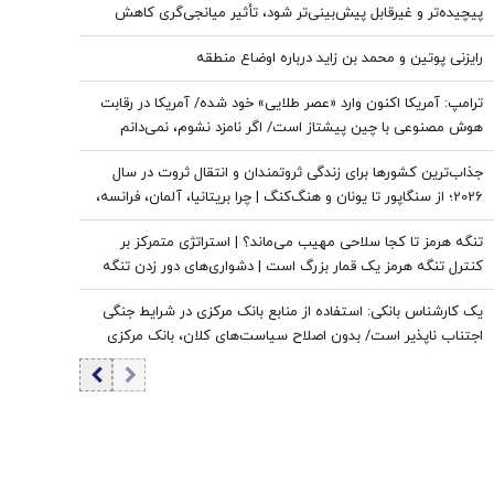
پیچیده‌تر و غیرقابل پیش‌بینی‌تر شود، تأثیر میانجی‌گری کاهش
پیدا می‌کند/ نتانیاهو دنبال حفظ وضعیت «نه جنگ، نه صلح» در
رایزنی پوتین و محمد بن زاید درباره اوضاع منطقه
منطقه است
ترامپ: آمریکا اکنون وارد «عصر طلایی» خود شده/ آمریکا در رقابت
هوش مصنوعی با چین پیشتاز است/ اگر نامزد نشوم، نمی‌دانم
طرفدارانم باز هم رأی می‌دهند یا نه
جذاب‌ترین کشورها برای زندگی ثروتمندان و انتقال ثروت در سال
2026؛ از سنگاپور تا یونان و هنگ‌کنگ | چرا بریتانیا، آلمان، فرانسه،
نروژ و کره جنوبی درحال از دست دادن جذابیت هستند؟
تنگه هرمز تا کجا سلاحی مهیب می‌ماند؟ | استراتژی متمرکز بر
کنترل تنگه هرمز یک قمار بزرگ است | دشواری‌های دور زدن تنگه
برای نفت خام
یک کارشناس بانکی: استفاده از منابع بانک مرکزی در شرایط جنگی
اجتناب ناپذیر است/ بدون اصلاح سیاست‌های کلان، بانک مرکزی
به تنهایی قادر به مهار تورم نیست