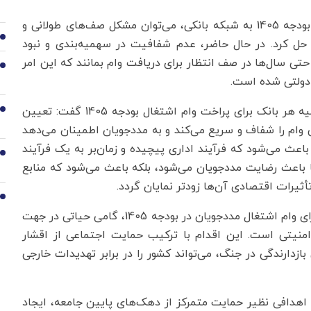
وی ادامه داد: تنها با ابلاغ سهمیه و اعتبار وام اشتغال بودجه 1405 به شبکه بانکی، می‌توان مشکل صف‌های طولانی و
6
ی حل کرد. در حال حاضر، عدم شفافیت در سهمیه‌بندی و نبود
تی سال‌ها در صف انتظار برای دریافت وام بمانند که این امر
7
دولتی شده است.
این کارشناس اقتصادی با اشاره به اهمیت تعیین سهمیه هر بانک برای پراخت وام اشتغال بودجه 1405 گفت: تعیین
8
ام را شفاف و سریع می‌کند و به مددجویان اطمینان می‌دهد
عث می‌شود که فرآیند اداری پیچیده و زمان‌بر به یک فرآیند
9
ا باعث رضایت مددجویان می‌شود، بلکه باعث می‌شود که منابع
ثیرات اقتصادی آن‌ها زودتر نمایان گردد.
10
این کارشناس اقتصادی افزود: تعیین سهمیه هر بانک برای وام اشتغال مددجویان در بودجه 1405، گامی حیاتی در جهت
منیتی است. این اقدام با ترکیب حمایت اجتماعی از اقشار
دارندگی در جنگ، می‌تواند کشور را در برابر تهدیدات خارجی
 اهدافی نظیر حمایت متمرکز از دهک‌های پایین جامعه، ایجاد