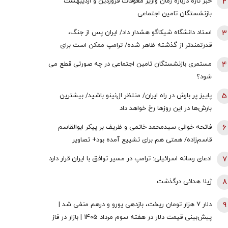
2
خبر تازه درباره زمان واریز معوقات فروردین و اردیبهشت
بازنشستگان تامین اجتماعی
3
استاد دانشگاه شیکاگو هشدار داد/ ایران پس از جنگ،
قدرتمندتر از گذشته ظاهر شده/ ترامپ ممکن است برای
دستیابی به یک پیروزی نمادین پیش از انتخابات میان‌دوره‌ای
4
مستمری بازنشستگان تامین اجتماعی در چه صورتی قطع می
کنگره، به عملیات زمینی روی بیاورد
شود؟
5
پاییز پر بارش در راه ایران/ منتظر ال‌نینو باشید/ بیشترین
بارش‌ها در این روزها رخ خواهد داد
6
فاتحه خوانی سیدمحمد خاتمی و ظریف بر پیکر ابوالقاسم
قاسم‌زاده/ همتی هم برای تشییع آمده بود+ تصاویر
7
ادعای رسانه اسرائیلی: ترامپ در مسیر توافق با ایران قرار دارد
8
ژیلا هدائی درگذشت
9
دلار ۷ هزار تومان ریخت، بازدهی یورو و درهم منفی شد |
پیش‌بینی قیمت دلار در هفته سوم مرداد 1405 | بازار در فاز