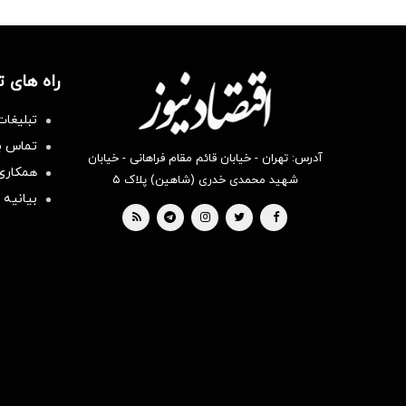
راه های 
تبلیغات
تماس با
آدرس: تهران - خیابان قائم مقام فراهانی - خیابان
همکاری 
شهید محمدی خدری (شاهین) پلاک ۵
بیانیه 